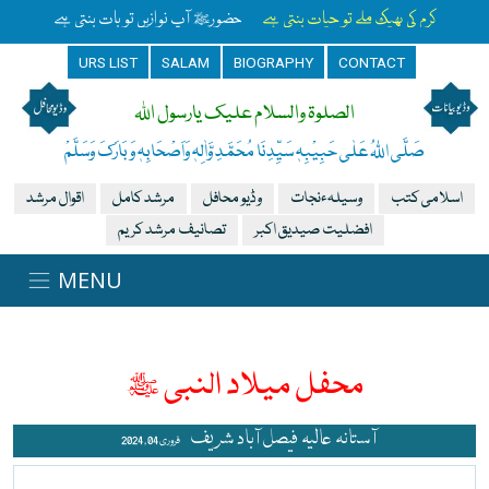
کرم کی بھیک ملے تو حیات بنتی ہے
حضورﷺ آپ نوازیں تو بات بنتی ہے
URS LIST
SALAM
BIOGRAPHY
CONTACT
الصلوۃ والسلام علیک یارسول اللہ
صَلَّی اللہُ عَلٰی حَبِیْبِہٖ سَیِّدِنَا مُحَمَّدِ وَّاٰلِہٖ وَاَصْحَابِہٖ وَبَارَکَ وَسَلَّمْ
اسلامی کتب
وسیلہءنجات
وڈیو محافل
مرشد کامل
اقوال مرشد
افضلیت صیدیق اکبر
تصانیف مرشد کریم
محفل میلاد النبی ﷺ
آستانہ عالیہ فیصل آباد شریف
فروری 04 , 2024