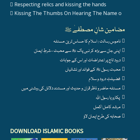
Respecting relics and kissing the hands
Kissing The Thumbs On Hearing The Name o
مضامین شانِ مصطفےٰ ﷺ
ناموس رسالت : اسلام کا حساس ترین مسئلہ
اپنی جان سے بڑھ کر نبی پاک ﷺ سے محبت - شرطِ ایمان
درود تاج پر اعتراضات اور اس کے جوابات
محبت رسول ﷺ کے فوائد اور نشانیاں
فضیلتِ درود و سلام
مسئلہ حاضر و ناظر قران و حدیث اور مستند دلائل کی روشنی میں
پکارو یا رسول اللہ
مرشد کامل اکمل
صحابہ کی طرح ایمان لاؤ
DOWNLOAD ISLAMIC BOOKS