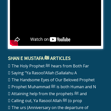
SHAN E MUSTAFA ﷺ ARTICLES
The Holy Prophet ﷺ hears from Both Far
Saying “Ya Rasool’Allah (Sallalahu A
The Handsome Eyes of Our Beloved Prophet
Prophet Muhammad ﷺ is both Human and N
Attaining help from the prophets ﷺ and
Calling out, Ya Rasool Allah ﷺ (o prop
The urs (Anniversary on the departure of