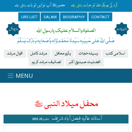
کرم کی بھیک ملے تو حیات بنتی ہے
حضورﷺ آپ نوازیں تو بات بنتی ہے
URS LIST
SALAM
BIOGRAPHY
CONTACT
الصلوۃ والسلام علیک یارسول اللہ
صَلَّی اللہُ عَلٰی حَبِیْبِہٖ سَیِّدِنَا مُحَمَّدِ وَّاٰلِہٖ وَاَصْحَابِہٖ وَبَارَکَ وَسَلَّمْ
اسلامی کتب
وسیلہءنجات
وڈیو محافل
مرشد کامل
اقوال مرشد
افضلیت صیدیق اکبر
تصانیف مرشد کریم
محفل میلاد النبی ﷺ
آستانہ عالیہ فیصل آباد شریف
جنوری 28 , 2024