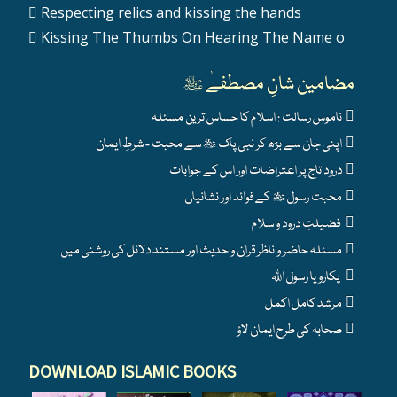
Respecting relics and kissing the hands
Kissing The Thumbs On Hearing The Name o
مضامین شانِ مصطفےٰ ﷺ
ناموس رسالت : اسلام کا حساس ترین مسئلہ
اپنی جان سے بڑھ کر نبی پاک ﷺ سے محبت - شرطِ ایمان
درود تاج پر اعتراضات اور اس کے جوابات
محبت رسول ﷺ کے فوائد اور نشانیاں
فضیلتِ درود و سلام
مسئلہ حاضر و ناظر قران و حدیث اور مستند دلائل کی روشنی میں
پکارو یا رسول اللہ
مرشد کامل اکمل
صحابہ کی طرح ایمان لاؤ
DOWNLOAD ISLAMIC BOOKS