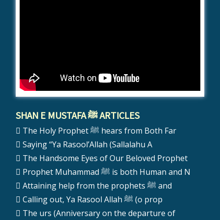
SHAN E MUSTAFA ﷺ ARTICLES
The Holy Prophet ﷺ hears from Both Far
Saying “Ya Rasool’Allah (Sallalahu A
The Handsome Eyes of Our Beloved Prophet
Prophet Muhammad ﷺ is both Human and N
Attaining help from the prophets ﷺ and
Calling out, Ya Rasool Allah ﷺ (o prop
The urs (Anniversary on the departure of