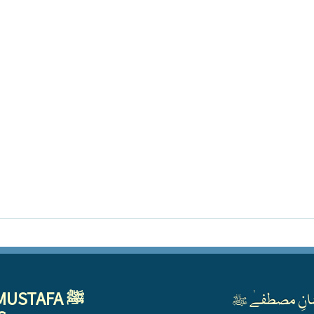
MUSTAFA ﷺ
انِ مصطفےٰ ﷺ