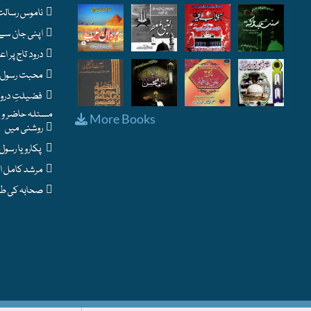
ناموس رسالت : اسلام کا حساس ترین مسئلہ
اپنی جان سے بڑھ کر نبی پاک ﷺ سے محبت - شرطِ ایمان
درود تاج پر اعتراضات اور اس کے جوابات
محبت رسول ﷺ کے فوائد اور نشانیاں
فضیلتِ درود و سلام
مسئلہ حاضر و نا
More Books
روشنی میں
پکارو یا رسول اللہ
مرشد کامل اکمل
صحابہ کی طرح ایمان لاؤ