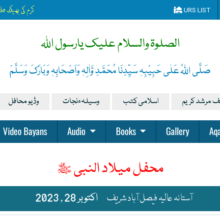
کرم کی بھیک مل
URS LIST
الصلوۃ والسلام علیک یارسول اللہ
صَلَّی اللہُ عَلٰی حَبِیْبِہٖ سَیِّدِنَا مُحَمَّدِ وَّاٰلِہٖ وَاَصْحَابِہٖ وَبَارَکَ وَسَلَّمْ
ف مرشد کریم
اسلامی کتب
وسیلہءنجات
وڈیو محافل
Video Bayans
Audio
Books
Gallery
Aqa
محفل میلاد النبی ﷺ
آستانہ عالیہ فیصل آباد شریف
اکتوبر 28 , 2023