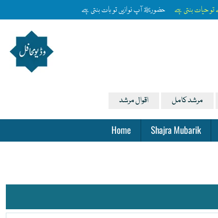
ے تو حیات بنتی ہے
حضورﷺ آپ نوازیں تو بات بنتی ہے
مرشد کامل
اقوال مرشد
Home
Shajra Mubarik