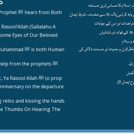
S
hears from Both
Rasool’Allah (Sallalahu A
ome Eyes of Our Beloved
ظر قران و حدیث اور مستند دلائل کی
 ﷺ is both Human
help from the prophets ﷺ
Calling out, Ya Rasool Allah ﷺ (o prop
nniversary on the departure
 relics and kissing the hands
he Thumbs On Hearing The