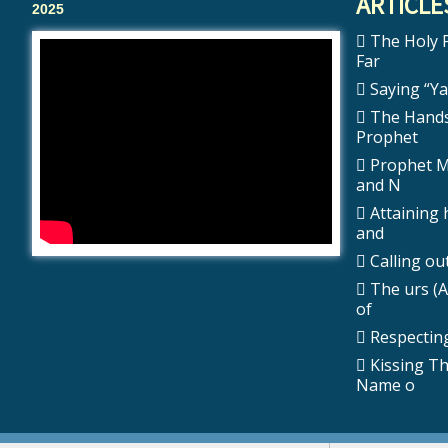
ARTICLE
2025
The Holy Prophet ﷺ 
Far
Saying “Ya 
The Hands
Prophet
Prophet Muhammad
and N
Attaining 
and
The urs (A
of
Respecting
Kissing T
Name o