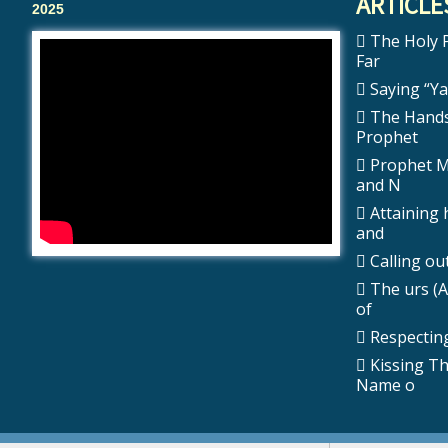
ARTICLE
2025
The Holy Prophet ﷺ 
Far
Saying “Ya 
The Hands
Prophet
Prophet Muhammad
and N
Attaining 
and
The urs (A
of
Respecting
Kissing T
Name o