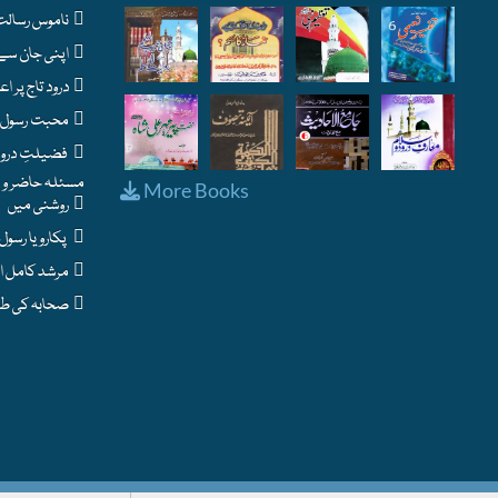
ناموس رسالت : اسلام کا حساس ترین مسئلہ
اپنی جان سے بڑھ کر نبی پاک ﷺ سے محبت - شرطِ ایمان
درود تاج پر اعتراضات اور اس کے جوابات
محبت رسول ﷺ کے فوائد اور نشانیاں
فضیلتِ درود و سلام
مسئلہ حاضر و نا
More Books
روشنی میں
پکارو یا رسول اللہ
مرشد کامل اکمل
صحابہ کی طرح ایمان لاؤ