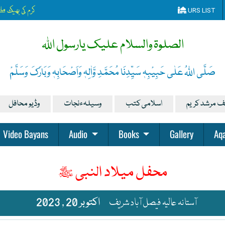
کرم کی بھیک مل
URS LIST
الصلوۃ والسلام علیک یارسول اللہ
صَلَّی اللہُ عَلٰی حَبِیْبِہٖ سَیِّدِنَا مُحَمَّدِ وَّاٰلِہٖ وَاَصْحَابِہٖ وَبَارَکَ وَسَلَّمْ
ف مرشد کریم
اسلامی کتب
وسیلہءنجات
وڈیو محافل
Video Bayans
Audio
Books
Gallery
Aqa
محفل میلاد النبی ﷺ
آستانہ عالیہ فیصل آباد شریف
اکتوبر 20 , 2023