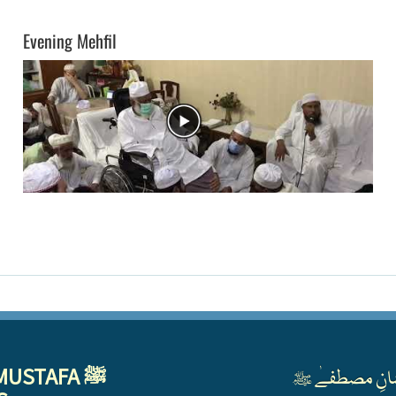
Evening Mehfil
MUSTAFA ﷺ
انِ مصطفےٰ ﷺ