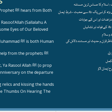
S
hears from Both
Rasool’Allah (Sallalahu A
ome Eyes of Our Beloved
ظر قران و حدیث اور مستند دلائل کی
 ﷺ is both Human
help from the prophets ﷺ
Calling out, Ya Rasool Allah ﷺ (o prop
nniversary on the departure
 relics and kissing the hands
he Thumbs On Hearing The