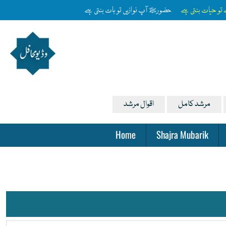
ے تو حیات بنتی ہے
حضورﷺ آپ نوازیں تو بات بنتی ہے
مرشد کامل
اقوال مرشد
Home
Shajra Mubarik