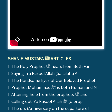
SHAN E MUSTAFA ﷺ ARTICLES
The Holy Prophet ﷺ hears from Both Far
Saying “Ya Rasool’Allah (Sallalahu A
The Handsome Eyes of Our Beloved Prophet
Prophet Muhammad ﷺ is both Human and N
Attaining help from the prophets ﷺ and
Calling out, Ya Rasool Allah ﷺ (o prop
The urs (Anniversary on the departure of