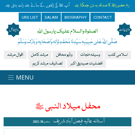
رخِ حضورﷺ کا صدقہ یہ دن چمکتا ہے
آپ ﷺ کی زلفوں کے سائے سے رات بنتی ہے
URS LIST
SALAM
BIOGRAPHY
CONTACT
الصلوۃ والسلام علیک یارسول اللہ
صَلَّی اللہُ عَلٰی حَبِیْبِہٖ سَیِّدِنَا مُحَمَّدِ وَّاٰلِہٖ وَاَصْحَابِہٖ وَبَارَکَ وَسَلَّمْ
اسلامی کتب
وسیلہءنجات
وڈیو محافل
مرشد کامل
اقوال مرشد
افضلیت صیدیق اکبر
تصانیف مرشد کریم
محفل میلاد النبی ﷺ
آستانہ عالیہ فیصل آباد شریف
ستمبر 30 , 2023