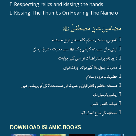
Respecting relics and kissing the hands
Kissing The Thumbs On Hearing The Name o
مضامین شانِ مصطفےٰ ﷺ
ناموس رسالت : اسلام کا حساس ترین مسئلہ
اپنی جان سے بڑھ کر نبی پاک ﷺ سے محبت - شرطِ ایمان
درود تاج پر اعتراضات اور اس کے جوابات
محبت رسول ﷺ کے فوائد اور نشانیاں
فضیلتِ درود و سلام
مسئلہ حاضر و ناظر قران و حدیث اور مستند دلائل کی روشنی میں
پکارو یا رسول اللہ
مرشد کامل اکمل
صحابہ کی طرح ایمان لاؤ
DOWNLOAD ISLAMIC BOOKS