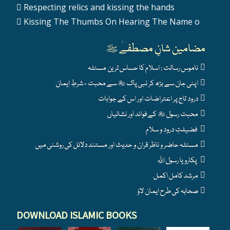
Respecting relics and kissing the hands
Kissing The Thumbs On Hearing The Name o
مضامین شانِ مصطفےٰ ﷺ
ناموس رسالت : اسلام کا حساس ترین مسئلہ
اپنی جان سے بڑھ کر نبی پاک ﷺ سے محبت - شرطِ ایمان
درود تاج پر اعتراضات اور اس کے جوابات
محبت رسول ﷺ کے فوائد اور نشانیاں
فضیلتِ درود و سلام
مسئلہ حاضر و ناظر قران و حدیث اور مستند دلائل کی روشنی میں
پکارو یا رسول اللہ
مرشد کامل اکمل
صحابہ کی طرح ایمان لاؤ
DOWNLOAD ISLAMIC BOOKS