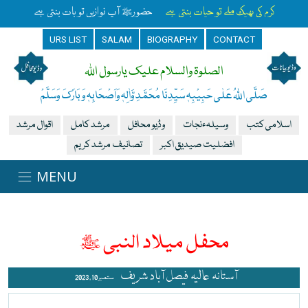
کرم کی بھیک ملے تو حیات بنتی ہے
حضورﷺ آپ نوازیں تو بات بنتی ہے
URS LIST
SALAM
BIOGRAPHY
CONTACT
الصلوۃ والسلام علیک یارسول اللہ
صَلَّی اللہُ عَلٰی حَبِیْبِہٖ سَیِّدِنَا مُحَمَّدِ وَّاٰلِہٖ وَاَصْحَابِہٖ وَبَارَکَ وَسَلَّمْ
اسلامی کتب
وسیلہءنجات
وڈیو محافل
مرشد کامل
اقوال مرشد
افضلیت صیدیق اکبر
تصانیف مرشد کریم
محفل میلاد النبی ﷺ
آستانہ عالیہ فیصل آباد شریف
ستمبر 10 , 2023