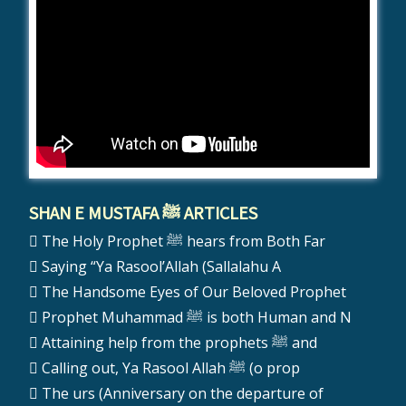
SHAN E MUSTAFA ﷺ ARTICLES
The Holy Prophet ﷺ hears from Both Far
Saying “Ya Rasool’Allah (Sallalahu A
The Handsome Eyes of Our Beloved Prophet
Prophet Muhammad ﷺ is both Human and N
Attaining help from the prophets ﷺ and
Calling out, Ya Rasool Allah ﷺ (o prop
The urs (Anniversary on the departure of