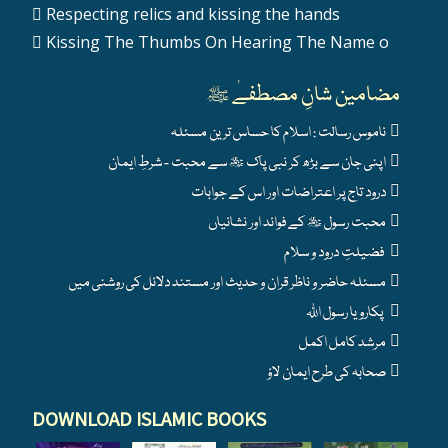
Respecting relics and kissing the hands
Kissing The Thumbs On Hearing The Name o
مضامین شانِ مصطفےٰ ﷺ
ناموس رسالت : اسلام کا حساس ترین مسئلہ
اپنی جان سے بڑھ کر نبی پاک ﷺ سے محبت - شرطِ ایمان
درود تاج پر اعتراضات اور اس کے جوابات
محبت رسول ﷺ کے فوائد اور نشانیاں
فضیلتِ درود و سلام
مسئلہ حاضر و ناظر قران و حدیث اور مستند دلائل کی روشنی میں
پکارو یا رسول اللہ
مرشد کامل اکمل
صحابہ کی طرح ایمان لاؤ
DOWNLOAD ISLAMIC BOOKS