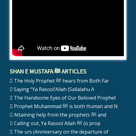
SHAN E MUSTAFA ﷺ ARTICLES
The Holy Prophet ﷺ hears from Both Far
Saying “Ya Rasool’Allah (Sallalahu A
The Handsome Eyes of Our Beloved Prophet
Prophet Muhammad ﷺ is both Human and N
Attaining help from the prophets ﷺ and
Calling out, Ya Rasool Allah ﷺ (o prop
The urs (Anniversary on the departure of