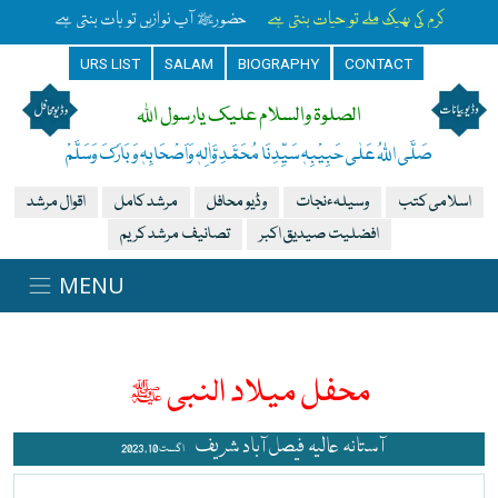
کرم کی بھیک ملے تو حیات بنتی ہے
حضورﷺ آپ نوازیں تو بات بنتی ہے
URS LIST
SALAM
BIOGRAPHY
CONTACT
الصلوۃ والسلام علیک یارسول اللہ
صَلَّی اللہُ عَلٰی حَبِیْبِہٖ سَیِّدِنَا مُحَمَّدِ وَّاٰلِہٖ وَاَصْحَابِہٖ وَبَارَکَ وَسَلَّمْ
اسلامی کتب
وسیلہءنجات
وڈیو محافل
مرشد کامل
اقوال مرشد
افضلیت صیدیق اکبر
تصانیف مرشد کریم
محفل میلاد النبی ﷺ
آستانہ عالیہ فیصل آباد شریف
اگست 10 , 2023