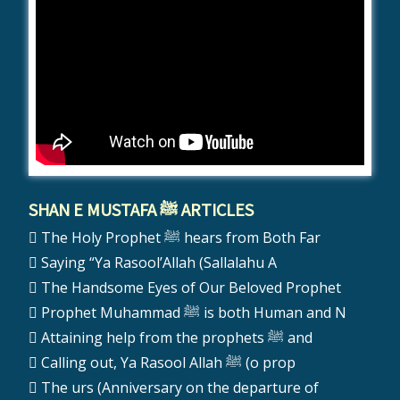
SHAN E MUSTAFA ﷺ ARTICLES
The Holy Prophet ﷺ hears from Both Far
Saying “Ya Rasool’Allah (Sallalahu A
The Handsome Eyes of Our Beloved Prophet
Prophet Muhammad ﷺ is both Human and N
Attaining help from the prophets ﷺ and
Calling out, Ya Rasool Allah ﷺ (o prop
The urs (Anniversary on the departure of