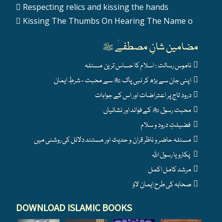
Respecting relics and kissing the hands
Kissing The Thumbs On Hearing The Name o
مضامین شانِ مصطفےٰ ﷺ
ناموس رسالت : اسلام کا حساس ترین مسئلہ
اپنی جان سے بڑھ کر نبی پاک ﷺ سے محبت - شرطِ ایمان
درود تاج پر اعتراضات اور اس کے جوابات
محبت رسول ﷺ کے فوائد اور نشانیاں
فضیلتِ درود و سلام
مسئلہ حاضر و ناظر قران و حدیث اور مستند دلائل کی روشنی میں
پکارو یا رسول اللہ
مرشد کامل اکمل
صحابہ کی طرح ایمان لاؤ
DOWNLOAD ISLAMIC BOOKS