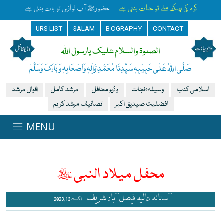
کرم کی بھیک ملے تو حیات بنتی ہے
حضورﷺ آپ نوازیں تو بات بنتی ہے
URS LIST
SALAM
BIOGRAPHY
CONTACT
الصلوۃ والسلام علیک یارسول اللہ
صَلَّی اللہُ عَلٰی حَبِیْبِہٖ سَیِّدِنَا مُحَمَّدِ وَّاٰلِہٖ وَاَصْحَابِہٖ وَبَارَکَ وَسَلَّمْ
اسلامی کتب
وسیلہءنجات
وڈیو محافل
مرشد کامل
اقوال مرشد
افضلیت صیدیق اکبر
تصانیف مرشد کریم
محفل میلاد النبی ﷺ
آستانہ عالیہ فیصل آباد شریف
اگست 13 , 2023