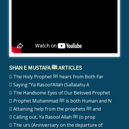
SHAN E MUSTAFA ﷺ ARTICLES
The Holy Prophet ﷺ hears from Both Far
Saying “Ya Rasool’Allah (Sallalahu A
The Handsome Eyes of Our Beloved Prophet
Prophet Muhammad ﷺ is both Human and N
Attaining help from the prophets ﷺ and
Calling out, Ya Rasool Allah ﷺ (o prop
The urs (Anniversary on the departure of