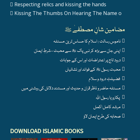
Respecting relics and kissing the hands
Kissing The Thumbs On Hearing The Name o
مضامین شانِ مصطفےٰ ﷺ
ناموس رسالت : اسلام کا حساس ترین مسئلہ
اپنی جان سے بڑھ کر نبی پاک ﷺ سے محبت - شرطِ ایمان
درود تاج پر اعتراضات اور اس کے جوابات
محبت رسول ﷺ کے فوائد اور نشانیاں
فضیلتِ درود و سلام
مسئلہ حاضر و ناظر قران و حدیث اور مستند دلائل کی روشنی میں
پکارو یا رسول اللہ
مرشد کامل اکمل
صحابہ کی طرح ایمان لاؤ
DOWNLOAD ISLAMIC BOOKS