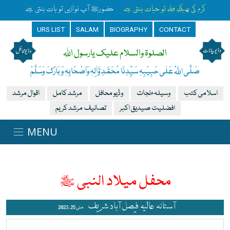
کرم کی بھیک ملے تو حیات بنتی ہے
حضورﷺ آپ نوازیں تو بات بنتی ہے
URS LIST
SALAM
BIOGRAPHY
CONTACT
الصلوۃ والسلام علیک یارسول اللہ
صَلَّی اللہُ عَلٰی حَبِیْبِہٖ سَیِّدِنَا مُحَمَّدِ وَّاٰلِہٖ وَاَصْحَابِہٖ وَبَارَکَ وَسَلَّمْ
اسلامی کتب
وسیلہءنجات
وڈیو محافل
مرشد کامل
اقوال مرشد
افضلیت صیدیق اکبر
تصانیف مرشد کریم
محفل میلاد النبی ﷺ
آستانہ عالیہ فیصل آباد شریف
مئی 25 , 2023