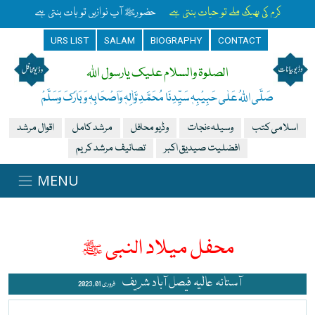
کرم کی بھیک ملے تو حیات بنتی ہے
حضورﷺ آپ نوازیں تو بات بنتی ہے
URS LIST
SALAM
BIOGRAPHY
CONTACT
الصلوۃ والسلام علیک یارسول اللہ
صَلَّی اللہُ عَلٰی حَبِیْبِہٖ سَیِّدِنَا مُحَمَّدِ وَّاٰلِہٖ وَاَصْحَابِہٖ وَبَارَکَ وَسَلَّمْ
اسلامی کتب
وسیلہءنجات
وڈیو محافل
مرشد کامل
اقوال مرشد
افضلیت صیدیق اکبر
تصانیف مرشد کریم
محفل میلاد النبی ﷺ
آستانہ عالیہ فیصل آباد شریف
فروری 01 , 2023