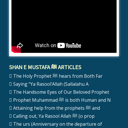
SHAN E MUSTAFA ﷺ ARTICLES
The Holy Prophet ﷺ hears from Both Far
Saying “Ya Rasool’Allah (Sallalahu A
The Handsome Eyes of Our Beloved Prophet
Prophet Muhammad ﷺ is both Human and N
Attaining help from the prophets ﷺ and
Calling out, Ya Rasool Allah ﷺ (o prop
The urs (Anniversary on the departure of