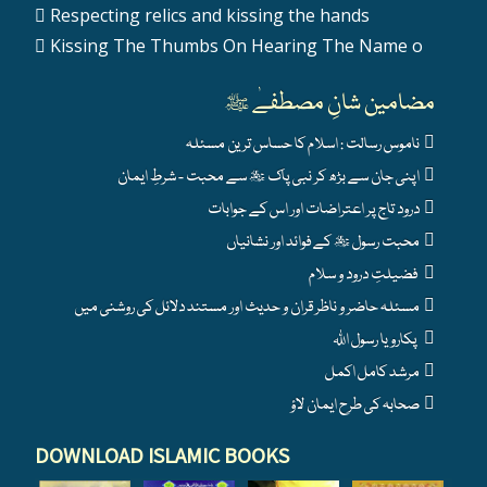
Respecting relics and kissing the hands
Kissing The Thumbs On Hearing The Name o
مضامین شانِ مصطفےٰ ﷺ
ناموس رسالت : اسلام کا حساس ترین مسئلہ
اپنی جان سے بڑھ کر نبی پاک ﷺ سے محبت - شرطِ ایمان
درود تاج پر اعتراضات اور اس کے جوابات
محبت رسول ﷺ کے فوائد اور نشانیاں
فضیلتِ درود و سلام
مسئلہ حاضر و ناظر قران و حدیث اور مستند دلائل کی روشنی میں
پکارو یا رسول اللہ
مرشد کامل اکمل
صحابہ کی طرح ایمان لاؤ
DOWNLOAD ISLAMIC BOOKS