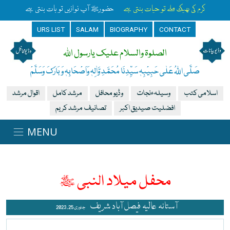
کرم کی بھیک ملے تو حیات بنتی ہے
حضورﷺ آپ نوازیں تو بات بنتی ہے
URS LIST
SALAM
BIOGRAPHY
CONTACT
الصلوۃ والسلام علیک یارسول اللہ
صَلَّی اللہُ عَلٰی حَبِیْبِہٖ سَیِّدِنَا مُحَمَّدِ وَّاٰلِہٖ وَاَصْحَابِہٖ وَبَارَکَ وَسَلَّمْ
اسلامی کتب
وسیلہءنجات
وڈیو محافل
مرشد کامل
اقوال مرشد
افضلیت صیدیق اکبر
تصانیف مرشد کریم
محفل میلاد النبی ﷺ
آستانہ عالیہ فیصل آباد شریف
جنوری 25 , 2023