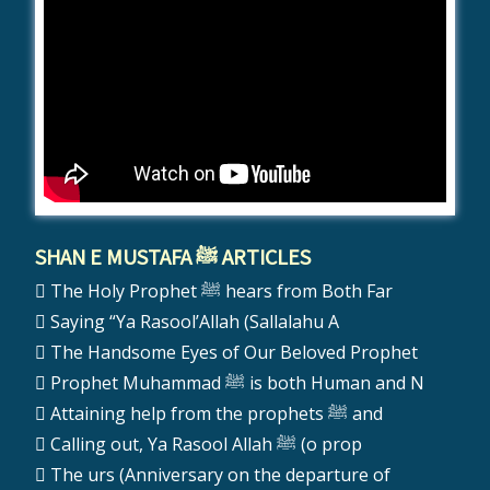
SHAN E MUSTAFA ﷺ ARTICLES
The Holy Prophet ﷺ hears from Both Far
Saying “Ya Rasool’Allah (Sallalahu A
The Handsome Eyes of Our Beloved Prophet
Prophet Muhammad ﷺ is both Human and N
Attaining help from the prophets ﷺ and
Calling out, Ya Rasool Allah ﷺ (o prop
The urs (Anniversary on the departure of