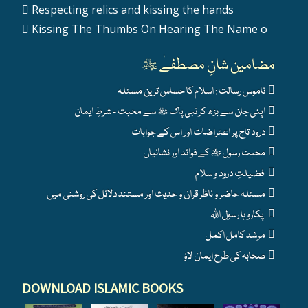
Respecting relics and kissing the hands
Kissing The Thumbs On Hearing The Name o
مضامین شانِ مصطفےٰ ﷺ
ناموس رسالت : اسلام کا حساس ترین مسئلہ
اپنی جان سے بڑھ کر نبی پاک ﷺ سے محبت - شرطِ ایمان
درود تاج پر اعتراضات اور اس کے جوابات
محبت رسول ﷺ کے فوائد اور نشانیاں
فضیلتِ درود و سلام
مسئلہ حاضر و ناظر قران و حدیث اور مستند دلائل کی روشنی میں
پکارو یا رسول اللہ
مرشد کامل اکمل
صحابہ کی طرح ایمان لاؤ
DOWNLOAD ISLAMIC BOOKS