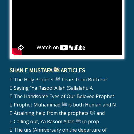
SHAN E MUSTAFA ﷺ ARTICLES
The Holy Prophet ﷺ hears from Both Far
Saying “Ya Rasool’Allah (Sallalahu A
The Handsome Eyes of Our Beloved Prophet
Prophet Muhammad ﷺ is both Human and N
Attaining help from the prophets ﷺ and
Calling out, Ya Rasool Allah ﷺ (o prop
The urs (Anniversary on the departure of