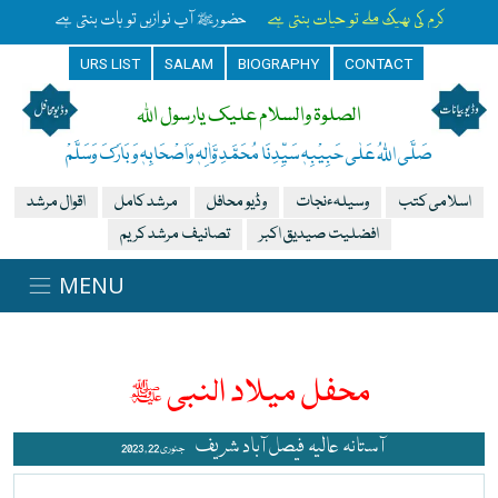
کرم کی بھیک ملے تو حیات بنتی ہے
حضورﷺ آپ نوازیں تو بات بنتی ہے
URS LIST
SALAM
BIOGRAPHY
CONTACT
الصلوۃ والسلام علیک یارسول اللہ
صَلَّی اللہُ عَلٰی حَبِیْبِہٖ سَیِّدِنَا مُحَمَّدِ وَّاٰلِہٖ وَاَصْحَابِہٖ وَبَارَکَ وَسَلَّمْ
اسلامی کتب
وسیلہءنجات
وڈیو محافل
مرشد کامل
اقوال مرشد
افضلیت صیدیق اکبر
تصانیف مرشد کریم
محفل میلاد النبی ﷺ
آستانہ عالیہ فیصل آباد شریف
جنوری 22 , 2023