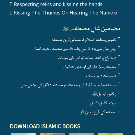
Respecting relics and kissing the hands
Kissing The Thumbs On Hearing The Name o
مضامین شانِ مصطفےٰ ﷺ
ناموس رسالت : اسلام کا حساس ترین مسئلہ
اپنی جان سے بڑھ کر نبی پاک ﷺ سے محبت - شرطِ ایمان
درود تاج پر اعتراضات اور اس کے جوابات
محبت رسول ﷺ کے فوائد اور نشانیاں
فضیلتِ درود و سلام
مسئلہ حاضر و ناظر قران و حدیث اور مستند دلائل کی روشنی میں
پکارو یا رسول اللہ
مرشد کامل اکمل
صحابہ کی طرح ایمان لاؤ
DOWNLOAD ISLAMIC BOOKS