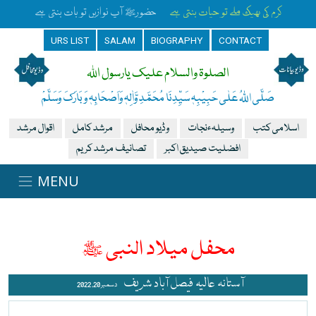
کرم کی بھیک ملے تو حیات بنتی ہے
حضورﷺ آپ نوازیں تو بات بنتی ہے
URS LIST
SALAM
BIOGRAPHY
CONTACT
الصلوۃ والسلام علیک یارسول اللہ
صَلَّی اللہُ عَلٰی حَبِیْبِہٖ سَیِّدِنَا مُحَمَّدِ وَّاٰلِہٖ وَاَصْحَابِہٖ وَبَارَکَ وَسَلَّمْ
اسلامی کتب
وسیلہءنجات
وڈیو محافل
مرشد کامل
اقوال مرشد
افضلیت صیدیق اکبر
تصانیف مرشد کریم
محفل میلاد النبی ﷺ
آستانہ عالیہ فیصل آباد شریف
دسمبر 20, 2022