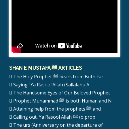
SHAN E MUSTAFA ﷺ ARTICLES
The Holy Prophet ﷺ hears from Both Far
Saying “Ya Rasool’Allah (Sallalahu A
The Handsome Eyes of Our Beloved Prophet
Prophet Muhammad ﷺ is both Human and N
Attaining help from the prophets ﷺ and
Calling out, Ya Rasool Allah ﷺ (o prop
The urs (Anniversary on the departure of