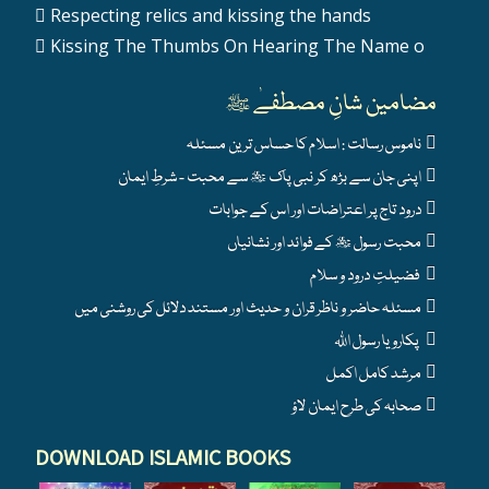
Respecting relics and kissing the hands
Kissing The Thumbs On Hearing The Name o
مضامین شانِ مصطفےٰ ﷺ
ناموس رسالت : اسلام کا حساس ترین مسئلہ
اپنی جان سے بڑھ کر نبی پاک ﷺ سے محبت - شرطِ ایمان
درود تاج پر اعتراضات اور اس کے جوابات
محبت رسول ﷺ کے فوائد اور نشانیاں
فضیلتِ درود و سلام
مسئلہ حاضر و ناظر قران و حدیث اور مستند دلائل کی روشنی میں
پکارو یا رسول اللہ
مرشد کامل اکمل
صحابہ کی طرح ایمان لاؤ
DOWNLOAD ISLAMIC BOOKS