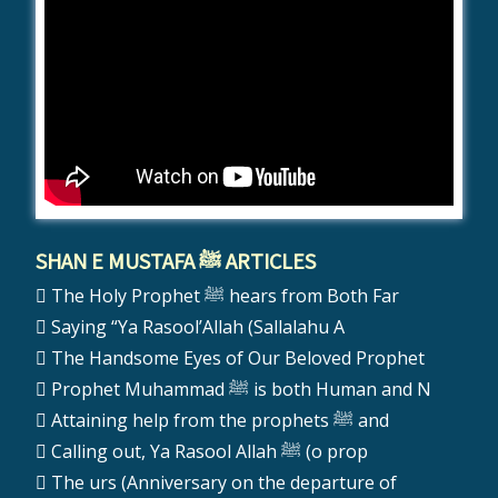
SHAN E MUSTAFA ﷺ ARTICLES
The Holy Prophet ﷺ hears from Both Far
Saying “Ya Rasool’Allah (Sallalahu A
The Handsome Eyes of Our Beloved Prophet
Prophet Muhammad ﷺ is both Human and N
Attaining help from the prophets ﷺ and
Calling out, Ya Rasool Allah ﷺ (o prop
The urs (Anniversary on the departure of