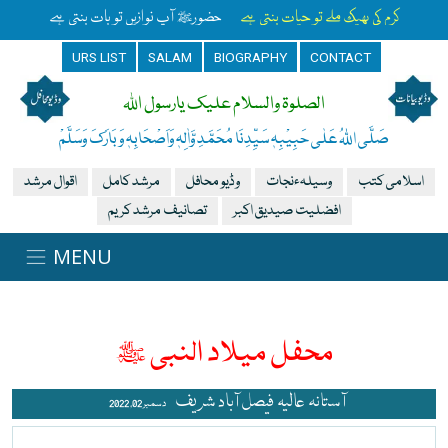
کرم کی بھیک ملے تو حیات بنتی ہے
حضورﷺ آپ نوازیں تو بات بنتی ہے
URS LIST
SALAM
BIOGRAPHY
CONTACT
الصلوۃ والسلام علیک یارسول اللہ
صَلَّی اللہُ عَلٰی حَبِیْبِہٖ سَیِّدِنَا مُحَمَّدِ وَّاٰلِہٖ وَاَصْحَابِہٖ وَبَارَکَ وَسَلَّمْ
اسلامی کتب
وسیلہءنجات
وڈیو محافل
مرشد کامل
اقوال مرشد
افضلیت صیدیق اکبر
تصانیف مرشد کریم
محفل میلاد النبی ﷺ
آستانہ عالیہ فیصل آباد شریف
دسمبر 02, 2022