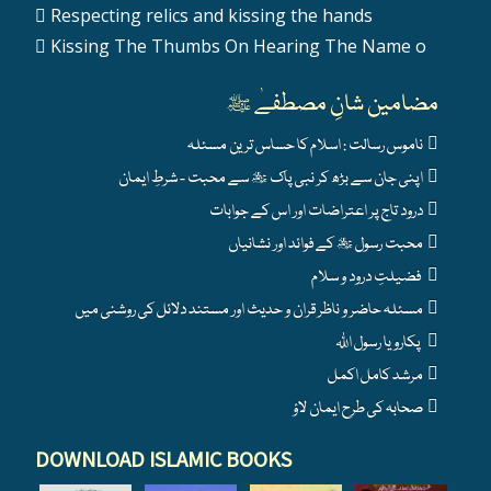
Respecting relics and kissing the hands
Kissing The Thumbs On Hearing The Name o
مضامین شانِ مصطفےٰ ﷺ
ناموس رسالت : اسلام کا حساس ترین مسئلہ
اپنی جان سے بڑھ کر نبی پاک ﷺ سے محبت - شرطِ ایمان
درود تاج پر اعتراضات اور اس کے جوابات
محبت رسول ﷺ کے فوائد اور نشانیاں
فضیلتِ درود و سلام
مسئلہ حاضر و ناظر قران و حدیث اور مستند دلائل کی روشنی میں
پکارو یا رسول اللہ
مرشد کامل اکمل
صحابہ کی طرح ایمان لاؤ
DOWNLOAD ISLAMIC BOOKS