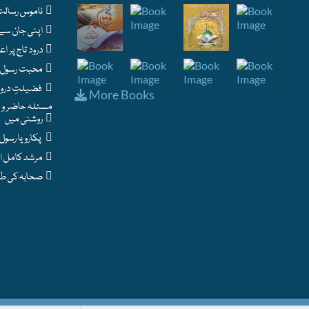
ناموس رسالت : اسلام کا حساس ترین مسئلہ
اپنی جان سے بڑھ کر نبی پاک ﷺ سے محبت - شرطِ ایمان
درود تاج پر اعتراضات اور اس کے جوابات
محبت رسول ﷺ کے فوائد اور نشانیاں
فضیلتِ درود و سلام
More Books
مسئلہ حاضر و نا
روشنی میں
پکارو یا رسول اللہ
مرشد کامل اکمل
صحابہ کی طرح ایمان لاؤ