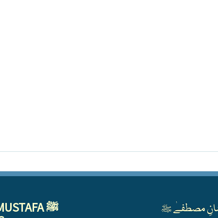
MUSTAFA ﷺ
انِ مصطفےٰ ﷺ