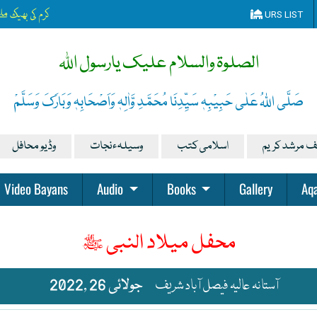
کرم کی بھیک مل
URS LIST
الصلوۃ والسلام علیک یارسول اللہ
صَلَّی اللہُ عَلٰی حَبِیْبِہٖ سَیِّدِنَا مُحَمَّدِ وَّاٰلِہٖ وَاَصْحَابِہٖ وَبَارَکَ وَسَلَّمْ
ف مرشد کریم
اسلامی کتب
وسیلہءنجات
وڈیو محافل
Video Bayans
Audio
Books
Gallery
Aqa
محفل میلاد النبی ﷺ
آستانہ عالیہ فیصل آباد شریف
جولائی 26 ,2022