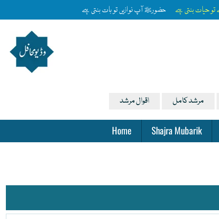
ے تو حیات بنتی ہے
حضورﷺ آپ نوازیں تو بات بنتی ہے
مرشد کامل
اقوال مرشد
Home
Shajra Mubarik