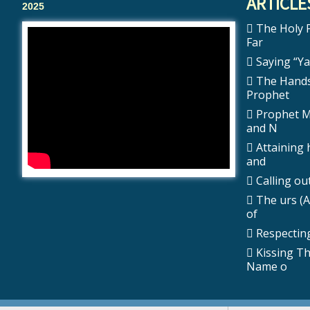
ARTICLE
2025
The Holy Prophet ﷺ 
Far
Saying “Ya 
The Hands
Prophet
Prophet Muhammad
and N
Attaining 
and
The urs (A
of
Respecting
Kissing T
Name o