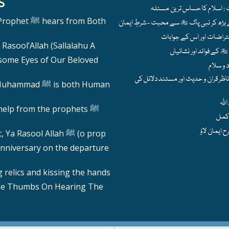
S
hears from Both
Rasool’Allah (Sallalahu A
ome Eyes of Our Beloved
ظر قران و حدیث اور مستند دلائل کی
 ﷺ is both Human
help from the prophets ﷺ
Calling out, Ya Rasool Allah ﷺ (o prop
nniversary on the departure
 relics and kissing the hands
he Thumbs On Hearing The