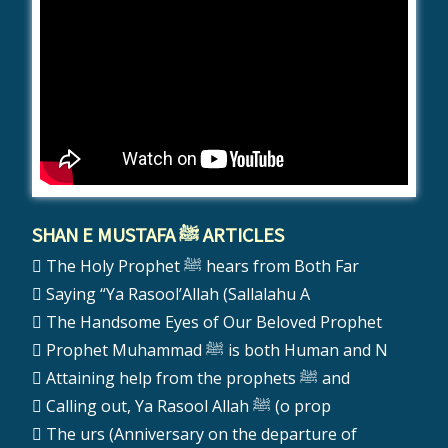
SHAN E MUSTAFA ﷺ ARTICLES
The Holy Prophet ﷺ hears from Both Far
Saying “Ya Rasool’Allah (Sallalahu A
The Handsome Eyes of Our Beloved Prophet
Prophet Muhammad ﷺ is both Human and N
Attaining help from the prophets ﷺ and
Calling out, Ya Rasool Allah ﷺ (o prop
The urs (Anniversary on the departure of