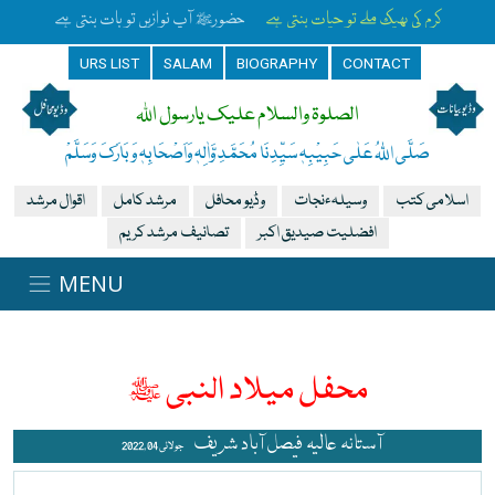
کرم کی بھیک ملے تو حیات بنتی ہے
حضورﷺ آپ نوازیں تو بات بنتی ہے
URS LIST
SALAM
BIOGRAPHY
CONTACT
الصلوۃ والسلام علیک یارسول اللہ
صَلَّی اللہُ عَلٰی حَبِیْبِہٖ سَیِّدِنَا مُحَمَّدِ وَّاٰلِہٖ وَاَصْحَابِہٖ وَبَارَکَ وَسَلَّمْ
اسلامی کتب
وسیلہءنجات
وڈیو محافل
مرشد کامل
اقوال مرشد
افضلیت صیدیق اکبر
تصانیف مرشد کریم
محفل میلاد النبی ﷺ
آستانہ عالیہ فیصل آباد شریف
2022, 04 جولائی