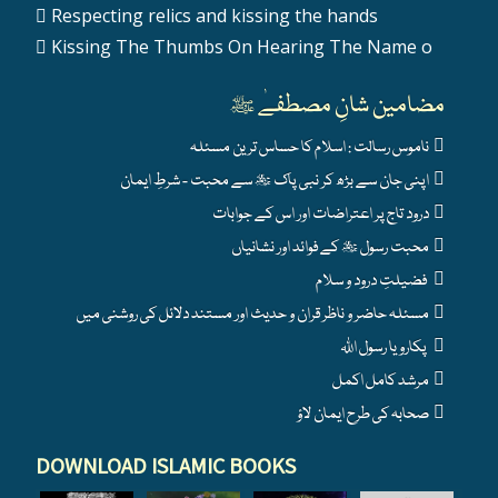
Respecting relics and kissing the hands
Kissing The Thumbs On Hearing The Name o
مضامین شانِ مصطفےٰ ﷺ
ناموس رسالت : اسلام کا حساس ترین مسئلہ
اپنی جان سے بڑھ کر نبی پاک ﷺ سے محبت - شرطِ ایمان
درود تاج پر اعتراضات اور اس کے جوابات
محبت رسول ﷺ کے فوائد اور نشانیاں
فضیلتِ درود و سلام
مسئلہ حاضر و ناظر قران و حدیث اور مستند دلائل کی روشنی میں
پکارو یا رسول اللہ
مرشد کامل اکمل
صحابہ کی طرح ایمان لاؤ
DOWNLOAD ISLAMIC BOOKS