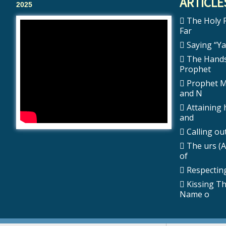
ARTICLE
2025
The Holy Prophet ﷺ 
Far
Saying “Ya 
The Hands
Prophet
Prophet Muhammad
and N
Attaining 
and
The urs (A
of
Respecting
Kissing T
Name o