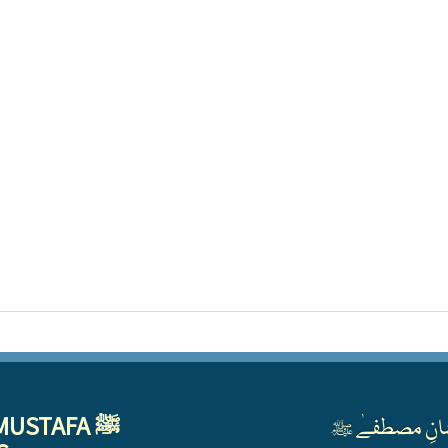
MUSTAFA ﷺ
انِ مصطفےٰ ﷺ