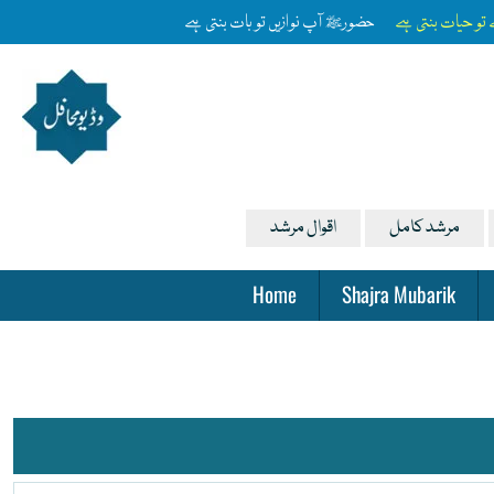
ے تو حیات بنتی ہے
حضورﷺ آپ نوازیں تو بات بنتی ہے
مرشد کامل
اقوال مرشد
Home
Shajra Mubarik