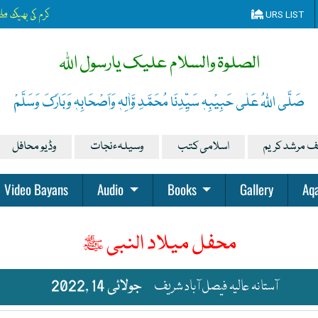
کرم کی بھیک مل
URS LIST
الصلوۃ والسلام علیک یارسول اللہ
صَلَّی اللہُ عَلٰی حَبِیْبِہٖ سَیِّدِنَا مُحَمَّدِ وَّاٰلِہٖ وَاَصْحَابِہٖ وَبَارَکَ وَسَلَّمْ
ف مرشد کریم
اسلامی کتب
وسیلہءنجات
وڈیو محافل
Video Bayans
Audio
Books
Gallery
Aqa
محفل میلاد النبی ﷺ
آستانہ عالیہ فیصل آباد شریف
2022, 14 جولائی