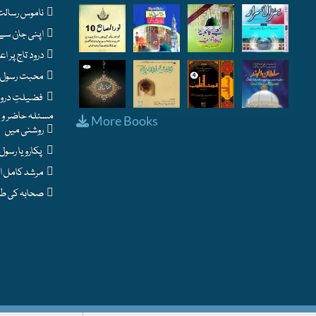
ناموس رسالت : اسلام کا حساس ترین مسئلہ
اپنی جان سے بڑھ کر نبی پاک ﷺ سے محبت - شرطِ ایمان
درود تاج پر اعتراضات اور اس کے جوابات
محبت رسول ﷺ کے فوائد اور نشانیاں
فضیلتِ درود و سلام
مسئلہ حاضر و نا
More Books
روشنی میں
پکارو یا رسول اللہ
مرشد کامل اکمل
صحابہ کی طرح ایمان لاؤ