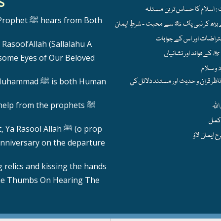
S
hears from Both
Rasool’Allah (Sallalahu A
ome Eyes of Our Beloved
ظر قران و حدیث اور مستند دلائل کی
 ﷺ is both Human
help from the prophets ﷺ
Calling out, Ya Rasool Allah ﷺ (o prop
nniversary on the departure
 relics and kissing the hands
he Thumbs On Hearing The