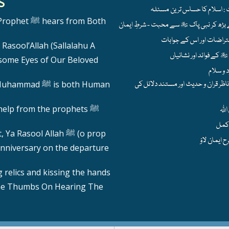
S
hears from Both
Rasool’Allah (Sallalahu A
ome Eyes of Our Beloved
ظر قران و حدیث اور مستند دلائل کی
 ﷺ is both Human
help from the prophets ﷺ
Calling out, Ya Rasool Allah ﷺ (o prop
nniversary on the departure
 relics and kissing the hands
he Thumbs On Hearing The