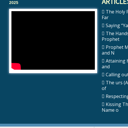
ARTICLE
2025
The Holy Prophet ﷺ 
Far
Saying “Ya 
The Hands
Prophet
Prophet Muhammad
and N
Attaining 
and
The urs (A
of
Respecting
Kissing T
Name o