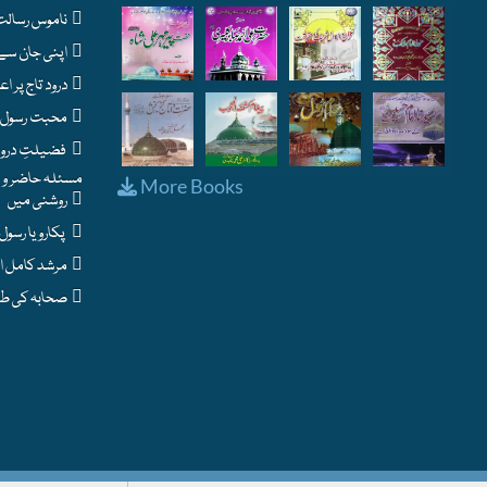
ناموس رسالت : اسلام کا حساس ترین مسئلہ
اپنی جان سے بڑھ کر نبی پاک ﷺ سے محبت - شرطِ ایمان
درود تاج پر اعتراضات اور اس کے جوابات
محبت رسول ﷺ کے فوائد اور نشانیاں
فضیلتِ درود و سلام
مسئلہ حاضر و نا
More Books
روشنی میں
پکارو یا رسول اللہ
مرشد کامل اکمل
صحابہ کی طرح ایمان لاؤ