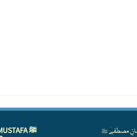
MUSTAFA ﷺ
انِ مصطفےٰ ﷺ