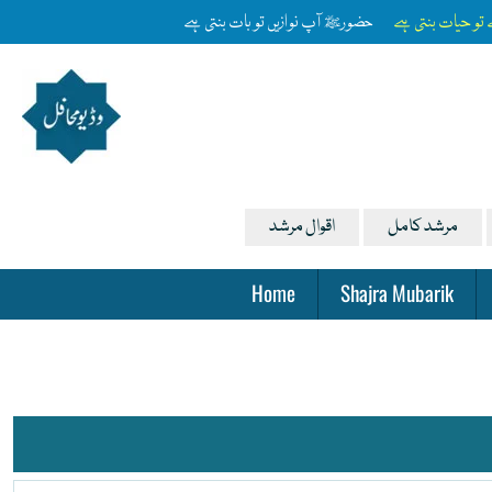
ے تو حیات بنتی ہے
حضورﷺ آپ نوازیں تو بات بنتی ہے
مرشد کامل
اقوال مرشد
Home
Shajra Mubarik