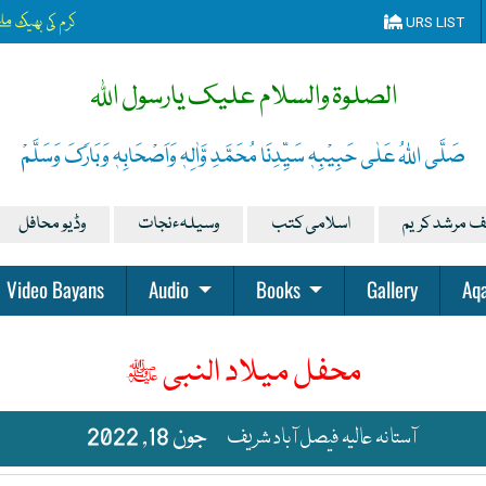
کرم کی بھیک مل
URS LIST
الصلوۃ والسلام علیک یارسول اللہ
صَلَّی اللہُ عَلٰی حَبِیْبِہٖ سَیِّدِنَا مُحَمَّدِ وَّاٰلِہٖ وَاَصْحَابِہٖ وَبَارَکَ وَسَلَّمْ
ف مرشد کریم
اسلامی کتب
وسیلہءنجات
وڈیو محافل
Video Bayans
Audio
Books
Gallery
Aqa
محفل میلاد النبی ﷺ
آستانہ عالیہ فیصل آباد شریف
جون 18, 2022