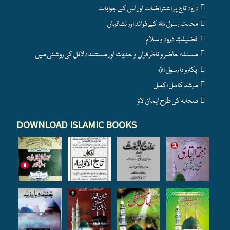
درود تاج پر اعتراضات اور اس کے جوابات
محبت رسول ﷺ کے فوائد اور نشانیاں
فضیلتِ درود و سلام
مسئلہ حاضر و ناظر قران و حدیث اور مستند دلائل کی روشنی میں
پکارو یا رسول اللہ
مرشد کامل اکمل
صحابہ کی طرح ایمان لاؤ
DOWNLOAD ISLAMIC BOOKS