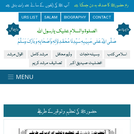
رخِ حضورﷺ کا صدقہ یہ دن چمکتا ہے
آپ ﷺ کی زلفوں کے سائے سے رات بنتی ہے
URS LIST
SALAM
BIOGRAPHY
CONTACT
الصلوۃ والسلام علیک یارسول اللہ
صَلَّی اللہُ عَلٰی حَبِیْبِہٖ سَیِّدِنَا مُحَمَّدِ وَّاٰلِہٖ وَاَصْحَابِہٖ وَبَارَکَ وَسَلَّمْ
اسلامی کتب
وسیلہءنجات
وڈیو محافل
مرشد کامل
اقوال مرشد
افضلیت صیدیق اکبر
تصانیف مرشد کریم
حضور ﷺ کی تعظیم و توقیر کے طریقے