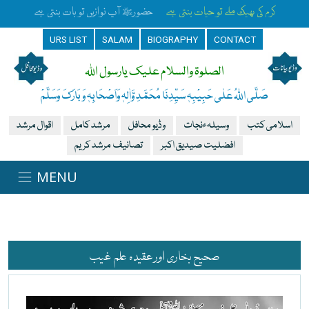
رخِ حضورﷺ کا صدقہ یہ دن چمکتا ہے
آپ ﷺ کی زلفوں کے سائے سے رات بنتی ہے
URS LIST
SALAM
BIOGRAPHY
CONTACT
الصلوۃ والسلام علیک یارسول اللہ
صَلَّی اللہُ عَلٰی حَبِیْبِہٖ سَیِّدِنَا مُحَمَّدِ وَّاٰلِہٖ وَاَصْحَابِہٖ وَبَارَکَ وَسَلَّمْ
اسلامی کتب
وسیلہءنجات
وڈیو محافل
مرشد کامل
اقوال مرشد
افضلیت صیدیق اکبر
تصانیف مرشد کریم
صحیح بخاری اور عقیدہ علم غیب