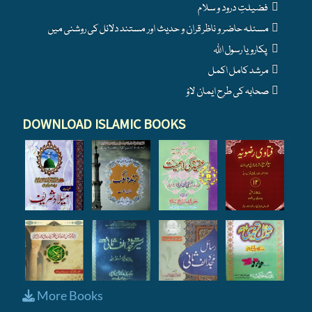
فضیلتِ درود و سلام
مسئلہ حاضر و ناظر قران و حدیث اور مستند دلائل کی روشنی میں
پکارو یا رسول اللہ
مرشد کامل اکمل
صحابہ کی طرح ایمان لاؤ
DOWNLOAD ISLAMIC BOOKS
More Books