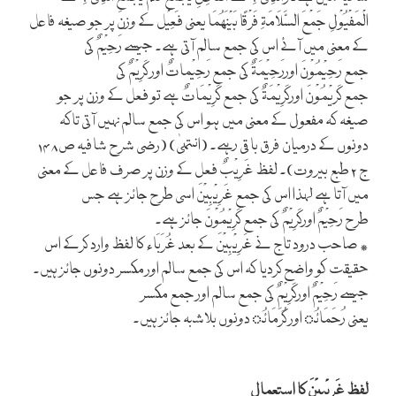
الْمَفْیُوْلِ جَمْعَ السَّلَامَۃِ فَرْقًا بَیْنَھُمَا یعنی فَعِیْل کے وزن پر جو صیغہ فاعل
کے معنی میں آئے اس کی جمع سالم آتی ہے۔ جیسے رَحِیْمٌ کی
جمع رَحِیْمُوْنَ اوررَحِیْمَۃٌ کی جمع رَحِیْماتٌ اور کَرِیْمٌ کی
جمع کَریْمُوْنَ اورکَرِیْمَۃٌ کی جمع کَرِیْمَاتٌ ہے تو فعل کے وزن پر جو
صیغہ کہ مفعول کے معنی میں ہو اس کی جمع سالم نہیں آتی تاکہ
دونوں کے درمیان فرق باقی رہے۔ (انتہیٰ) (رضی شرح شافیہ ص۱۴۸
ج ۲ طبع بیروت)۔ لفظ غَرِیْبٌ فعل کے وزن پر صرف فاعل کے معنی
میں آتا ہے لہذا اس کی جمع غَرِیْبِیْنَ اسی طرح جائز ہے جس
طرح رَحِیْمٌ اورکَرِیْمٌ کی جمع کَرِیْمُوْنَ جائز ہے۔
٭ صاحب درود تاج نے غَرِیْبِیْنَ کے بعد غُرَبَاء کا لفظ وارد کرکے اس
حقیقت کو واضح کردیا کہ اس کی جمع سالم اور مکسر دونوں جائز ہیں۔
جیسے رَحِیْمٌ اورکَرِیْمٌ کی جمع سالم اور جمع مکسر
یعنی رُحَمَائُ اور کُرَمَائُ دونوں بلاشبہ جائز ہیں۔
لفظ غَرِیْبِیْنَ کا استعمال