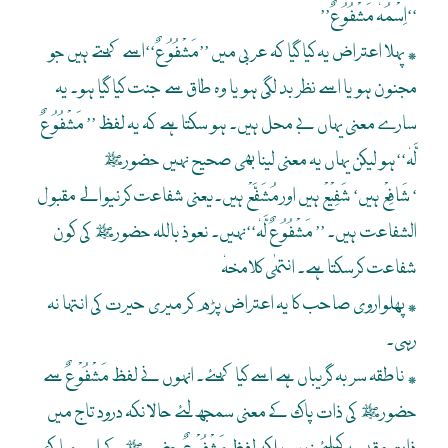
’’اِسْمُہٗ مَشْفُوُعٌ‘‘
٭ پہلا اعتراض یہ کیا گیا کہ عربی میں ’’مَشْفُوُعٌ‘‘اسے کہتے ہیں جو
مجنون ہو یا اسے نظر بد لگی ہو یا وہ طاق سے جنت کیا گیا ہو۔ یہ
سارے معنی یہاں بے محل ہیں۔ ہو سکتا ہے کہ یہ لفظ ’’ مَشْفُوُعٌ
لَّہٗ‘‘ہو لیکن یہاں یہ معنی لینا بھی صحیح نہیں حضورﷺ
‘ شَافِعْ ہیں‘ شَفِیْعْ ہیں اور مُشَفَّعْ ہیں۔یعنی شفاعت کرنیوالے مقبول
الشفاعت ہیں۔ ’’ مَشْفُوُعٌ لَّہٗ‘‘نہیں۔ نعوذ باللہ حضورﷺ کی کون
شفاعت کرسکتا ہے۔ انتہٰی کلامخہٗ
٭ پھلواروی صاحب کا یہ اعتراض پڑھ کر میری حیرت کی انتہا نہ
رہی۔
٭ ناطقہ سر بہ گریباں ہے اسے کیا کہئے۔ انہوں نے لفظ مَشْفُوْعٌ سے
حضورﷺ کی ذات پاک کے معنی سمجھ لئے حالانکہ درود تاج میں