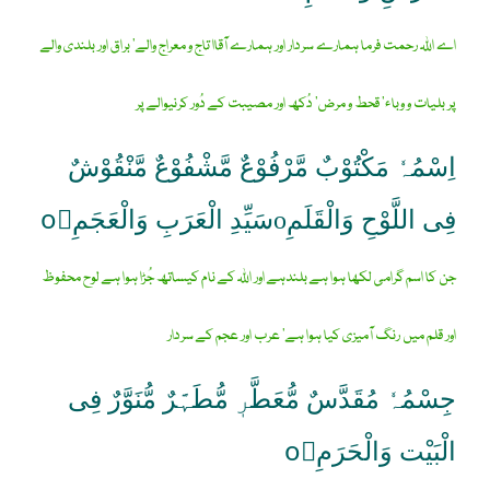
اے اللہ رحمت فرما ہمارے سردار اور ہمارے آقاا تاج و معراج والے‘ براق اور بلندی والے
پر بلیات و وباء‘ قحط و مرض‘ دُکھ اور مصیبت کے دُور کرنیوالے پر
اِسْمُہٗ مَکْتُوْبٌ مَّرْفُوْعٌ مَّشْفُوْعٌ مَّنْقُوْشٌ
فِی اللَّوْحِ وَالْقَلَمِoسَیِّدِ الْعَرَبِ وَالْعَجَمِoِ
جن کا اسم گرامی لکھا ہوا ہے بلندہے اور اللہ کے نام کیساتھ جُڑا ہوا ہے لوح محفوظ
اور قلم میں رنگ آمیزی کیا ہوا ہے‘ عرب اور عجم کے سردار
جِسْمُہٗ مُقَدَّسٌ مُّعَطَّرٖ مُّطَہَّرٌ مُّنَوَّرٌ فِی
الْبَیْت وَالْحَرَمِoِ