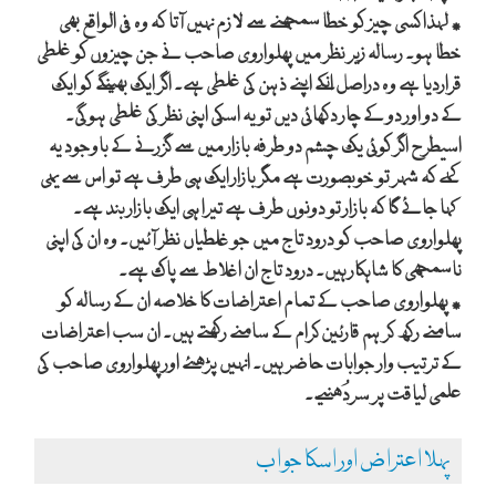
٭ لہذا کسی چیز کو خطا سمجھنے سے لازم نہیں آتا کہ وہ فی الواقع بھی
خطا ہو۔ رسالہ زیر نظر میں پھلواروی صاحب نے جن چیزوں کو غلطی
قراردیا ہے وہ دراصل انکے اپنے ذہن کی غلطی ہے۔ اگر ایک بھینگے کو ایک
کے دو اور دو کے چار دکھائی دیں تو یہ اسکی اپنی نظر کی غلطی ہوگی۔
اسیطرح اگر کوئی یک چشم دو طرفہ بازار میں سے گزرنے کے باوجود یہ
کہے کہ شہر تو خوبصورت ہے مگر بازار ایک ہی طرف ہے تو اس سے یہی
کہا جائے گا کہ بازار تو دونوں طرف ہے تیرا ہی ایک بازار بند ہے۔
پھلواروی صاحب کو درود تاج میں جو غلطیاں نظر آئیں۔ وہ ان کی اپنی
ناسمجھی کا شاہکار ہیں۔ درود تاج ان اغلاط سے پاک ہے۔
٭ پھلواروی صاحب کے تمام اعتراضات کا خلاصہ ان کے رسالہ کو
سامنے رکھ کر ہم قارئین کرام کے سامنے رکھتے ہیں۔ ان سب اعتراضات
کے ترتیب وار جوابات حاضر ہیں۔ انہیں پڑھئے اور پھلواروی صاحب کی
علمی لیاقت پر سردُھنیے۔
پہلا اعتراض اور اسکا جواب