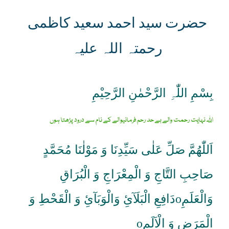
حضرت سید احمد سعید کاظمی
رحمتہ اللہ علیہ
بِسْمِ اللّٰہِ الرَّحْمٰنِ الرَّحِیْمِ
اللہ نہایت رحمت والے بے حد رحم فرمانیوالے کے نام سے درود پڑھتا ہوں
اَللّٰھُمَّ صَلِّ عَلٰی سَیِّدِنَا وَ مَوْلٰنَا مُحَمَّدٍ
صَاحِبِ التَّاجِ وَ الْمِعْرَاجِ وَ الْبُرَاقِ
وَالْعَلَمِoدَافِعِ الْبَلَآئِ وَالْوَبَآئِ وَ الْقَحْطِ وَ
الْمَرَضِ وَ الْاَلَمِo