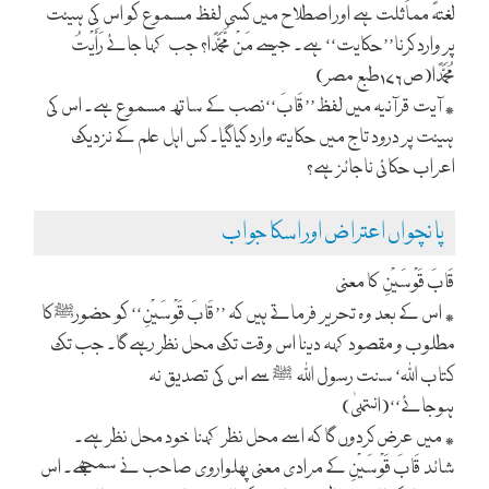
لغتہً مماثلت ہے اور اصطلاح میں کسی لفظ مسموع کو اس کی ہیئت
پر وارد کرنا’’حکایت‘‘ ہے۔ جیسے مَنْ مُّحَمَّدًا؟ جب کہا جائے رَأَیْتُ
مُحَمَّدًا(ص۱۷۶طبع مصر)
٭ آیت قرآنیہ میں لفظ’’قَابَ‘‘نصب کے ساتھ مسموع ہے۔ اس کی
ہیئت پر درود تاج میں حکایتہ وارد کیاگیا۔ کس اہل علم کے نزدیک
اعراب حکائی ناجائز ہے؟
پا نچواں اعتراض اور اسکا جواب
قَابَ قَوْسَیْنِ
کا معنی
٭ اس کے بعد وہ تحریر فرماتے ہیں کہ ’’قَابَ قَوْسَیْنِ‘‘ کو حضور
کا
ﷺ
مطلوب و مقصودکہہ دینا اس وقت تک محل نظر رہے گا۔ جب تک
کتاب اللہ‘ سنت رسول اللہ
سے اس کی تصدیق نہ
ﷺ
ہوجائے‘‘(انتہیٰ)
٭ میں عرض کردوں گا کہ اسے محل نظر کہنا خود محل نظر ہے۔
شائد قَابَ قَوْسَیْنِ کے مرادی معنی پھلواروی صاحب نے سمجھے۔ اس