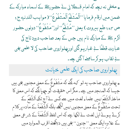
٭ مخفی نہ رہے کہ امام قسطلانی نے حضورﷺ کے اسماء مبارکہ کے
ضمن میں ارقام فرمایا ’’اَلْمُشَفَّعُ اَلْمَشْفُوْعُ‘‘(مواہب اللدنیہ ج ۱
ص ۱۸۴ طبع بیروت) یعنی ’’مُشَفَّعٌ‘‘ اور’’مَشْفُوْعٌ‘‘ دونوں حضور
اکرم ﷺ کے مبارک نام ہیں جس کے بعد صاحب درود تاج کی
عبارت قطعًا بے غبار ہوگئی اور پھلواروی صاحب کی لا علمی بھی
بے نقاب ہو کر سامنے آگئی ہے۔
پھلواروی صاحب کی ایک علمی خیانت
٭ پھلواروی صاحب یہ تو کہہ گئے کہ مَشْفُوْعٌ کے معنی مجنوں بھی ہیں
جیسا کہ المنجد میں ہے۔ مگر اس حقیقت کو چھپا گئے کہ اس معنی کا
ماخذ اَلشَّفْعُ نہیں علماء لغت میں سے کسی نے آج تک اَلشَّفْعُ کے
تحت مَشْفُوْعٌ کے معنی مجنوں نہیں لکھے بلکہ اَلشُّفُعَۃُ کے مادہ پر کلام
کرتے ہوئے اہل لغت نے لکھا ہے کہ اس لفظ اَلشُّفْعَۃُ کے شرعی معنی
کے علاوہ ایک معنی ’’جنون‘‘ بھی ہیں دیکھئے اقرب الموارد میں