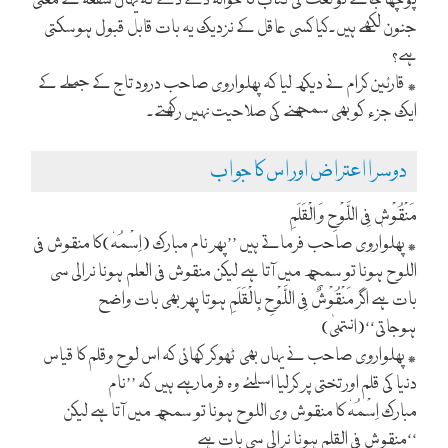
پوچھا جائے تو لغت کی کتاب کا حوالہ دے دے کہ یہاں شُفعہ کے معنی
جنون لکھے ہیں۔کیا کسی عاقل کے نزدیک یہ بات قابل قبول ہوسکتی
ہے؟
٭ قارئین کرام نے دیکھ لیا کہ پھلواروی صاحب درود تاج کے جملے کے
ایک جزء کو بھی سمجھنے کی صلاحیت نہیں رکھتے۔
دوسرا اعتراض اور اس کا جواب
مَنْقُوْشٖ فِی اللَّوْحِ وَ الْقَلَمِ
٭ پھلواروی صاحب فرماتے ہیں ’’پھر نام مبارک (اِسْمُہٗ)کا منقوش فی
اللوح ہونا تو سمجھ میں آتا ہے لیکن منقوش فی العلم ہونا نرالی سی
بات ہے اگر مَنْقُوْشٌ فِی اللَّوْحِ بِالْقَلَمِ ہوتا پھر بھی بات واضح
ہوجاتی‘‘(انتہیٰ)
٭ پھلواروی صاحب نے یہاں بھی ٹھوکر کھائی کہ اس لوح وقلم کا قیاس
دنیا کی قلم اور تختی پر کرلیا اسلئے وہ فرمارہے ہیں کہ ’’نام
مبارک اِسْمُہٗ کا منقوش وی اللوح ہونا تو سمجھ میں آتا ہے لیکن
منقوش فی القلم ہونا نرالی سی بات ہے‘‘