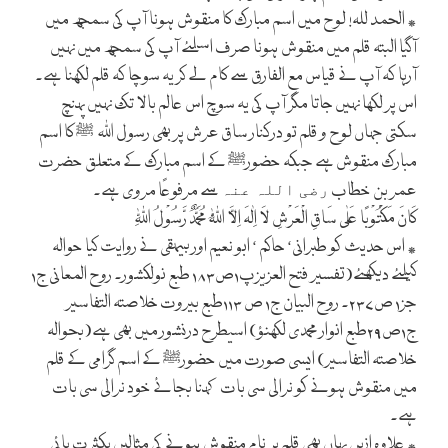
٭ الحمد للہ! لوح میں اسم مبارک کا منقوش ہونا آپ کی سمجھ میں
آگیا البتہ قلم میں منقوش ہونا صرف اسلئے آپ کی سمجھ میں نہیں
آرہا کہ آپ نے قیاس مع الفارق سے کام لے کر یہ سوچا کہ قلم لکھنا ہے۔
اس پر لکھا نہیں جاتا مگر آپ کی یہ سوچ اس عالم بالا تک نہیں پہنچ
سکتی جہاں لوح و قلم تو درکنار ساق عرش پر بھی رسول اللہ
کا اسم
ﷺ
مبارک منقوش ہے جبکہ حضور
کے اسم مبارک کے متعلق حضرت
ﷺ
عمر بن خطاب
سے مرفوعًا مروی ہے۔
رضی اللہ عنہ
کَانَ مَکْتُوْبًا عَلٰی سَاقِ الْعَرْشِ لَا اِلٰہَ اِلَّا اللّٰہُ مُحَمَّدٌ رَّسُوْلُ اللّٰہِ
٭ اس حدیث کو طبرانی‘ حاکم ‘ ابو نعیم اور بیہقی نے روایت کیا حوالہ
کیلئے دیکھئے(تفسیر فتح العزیزپ۱ص۱۸۳ طبع نولکشور۔ روح المعانی ج۱
جز۱ ص۲۳۷۔ روح البیان ج۱ ص ۱۱۳طبع بیروت خلاصتہ التفاسیر
ج۱ص۲۹طبع انوار محمدی لکھنؤ) اسیطرح درنشور میں بھی ہے(بحوالہ
خلاصتہ التفاسیر) ایسی صورت میں حضور
کے اسم گرامی کے قلم
ﷺ
میں منقوش ہونے کو نرالی سی بات کہنا بجائے خود نرالی سی بات
ہے۔
٭ علاوہ ازیں یہاں بھی قلم پر نام منقوش ہونے کی مثالیں بکثرت پائی