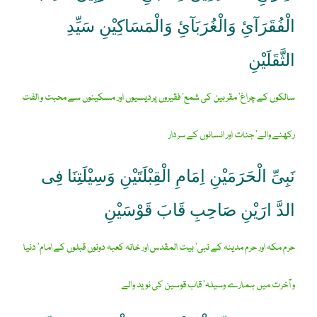
الْفُقَرَآئِ وَالْغُرَبَآئِ وَالْمَسَاکِیْنِ سَیِّدِ
الثَّقَلَیْنِ
سالکوں کے چراغ‘ مقربین کی شمع‘ فقیروں پردیسیوں اور مسکینوں سے محبت و الفت
رکھنے والے‘ جنات اور انسانوں کے سردار
نَبِیِّ الْحَرَمَیْنِ اِمَامِ الْقِبْلَتَیْنِ وَسِیْلَتِنَا فِی
الدَّ ارَیْنِ صَاحِبِ قَابَ قَوْسَیْنِ
حرم مکہ اور حرم مدینہ کے نبی‘ بیت المقدس اور خانہ کعبہ دونوں قبلوں کے امام‘ دنیا
و آخرت میں ہمارے وسیلہ‘ قاب قوسین کی نوید والے