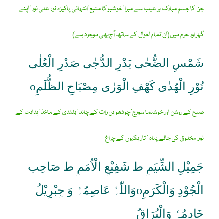
جن کا جسم مبارک ہر عیب سے مبرا‘ خوشبو کا منبع‘ انتہائی پاکیزہ نور علی نور‘ اپنے
گھر اور حرم میں(ان تمام احوال کے ساتھ آج بھی موجود ہے)
شَمْسِ الضُّحٰی بَدْرِ الدُّجٰی صَدْرِ الْعُلٰی
نُوْرِ الْھُدٰی کَھْفِ الْوَرٰی مِصْبَاحِ الظُّلَمِo
صبح کے روشن اور خوشنما سورج‘ چودھویں رات کے چاند‘ بلندی کے ماخذ‘ ہدایت کے
نور‘ مخلوق کی جائے پناہ ‘ تاریکیوں کے چراغ
جَمِیْلِ الشِّیَمِ ط شَفِیْعِ الْاُمَمِ ط صَاحِب
الْجُوْدِ وَالْکَرَمِoوَاللّٰہُ عَاصِمُہٗ وَ جِبْرِیْلُ
خَادِمُہٗ وَالْبُرَاقُ