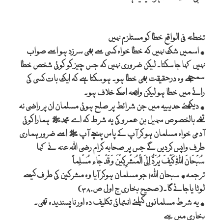
تخطئہ فی الواقع خطا کو مستلزم نہیں
٭ اسمیں شک نہیں کہ خطا خواہ کسی سے بھی سرزد ہو اسے صواب
نہیں کہا جاسکتا۔ لیکن ضروری نہیں کہ جس چیز کو کوئی شخص خطا
سمجھے وہ درحقیقت بھی خطا ہو۔ ہوسکتا ہے کہ ایک بات کسی کی
رائے میں خطا ہو لیکن واقعہ اسکے خلاف ہو۔
٭ دیکھئے حدیبیہ میں جن شرائط پر صلح ہوئی مسلمان ان پر راضی نہ
تھے بالخصوص سہیل بن عمرو کی یہ شرط کہ اے محمدﷺ ہمارا کوئی
آدمی خواہ مسلمان ہو کر آپ کے پاس پہنچے آپ ﷺ اسے ضرور ہماری
طرف واپس کردیں گے جس پر صحابہ کرام رضی اللہ عنہ نے کہا
سُبْحَانَ اللّٰہِ کَیْفَ یُرَدُّ اِلیَ الْمُشْرِکِیْنَ وَقَدْ جَاء مُسْلِماً
ترجمہ٭ سبحان اللہ! جو مسلمان ہوکر آیا وہ مشرکین کی طرف کیسے
لوٹا یاجائے گا۔(صحیح بخاری ج اول ص۳۸۰)
٭ یہ شرط مسلمانوں کیلئے انتہائی تکلیف دہ اور ناپسندیدہ تھی۔
بخاری میں ہے