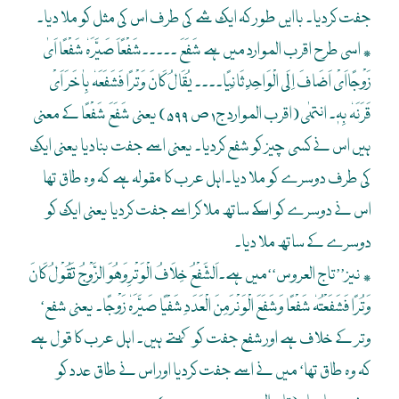
جفت کردیا۔ باایں طور کہ ایک شے کی طرف اس کی مثل کو ملا دیا۔
٭ اسی طرح اقرب الموارد میں ہے شَفَعَ ۔۔۔۔۔شَفْعًاَ صَیَّرَہٗ شَفْعًا اَیٰ
زَوْجًااَیْ اَضَافَ اِلَی الْوَاحِدِثَانِیًا۔۔۔۔ یُقَالُ کَانَ وَتْرًا فَشَفَعَہٗ بِاٰخَرَ اَیْ
قَرَنَہٗ بِہٖ۔ انتہٰی(اقرب الموارد ج۱ ص ۵۹۹) یعنی شَفَعَ شَفْعًا کے معنی
ہیں اس نے کسی چیز کو شفع کردیا۔ یعنی اسے جفت بنادیا یعنی ایک
کی طرف دوسرے کو ملا دیا۔اہل عرب کا مقولہ ہے کہ وہ طاق تھا
اس نے دوسرے کو اسکے ساتھ ملا کر اسے جفت کردیا یعنی ایک کو
دوسرے کے ساتھ ملا دیا۔
٭ نیز’’تاج العروس‘‘میں ہے۔اَلشَّفْعُ خِلَافُ الْوَتْرِوَھُوَ الزَّوْجُ تَقُوْلُ کَانَ
وَتُرًا فَشَفَعْتُہٗ شَفْعًا وَشَفَعَ الْوَنْرَمِنَ الْعَدَدِ شَفْیًا صَیَّرَہٗ زَوْجًا۔ یعنی شفع‘
وتر کے خلاف ہے اور شفع جفت کو کہتے ہیں۔ اہل عرب کا قول ہے
کہ وہ طاق تھا‘ میں نے اسے جفت کردیا اور اس نے طاق عدد کو