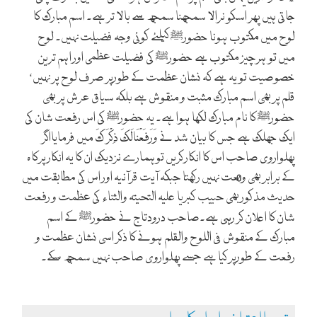
جاتی ہیں پھر اسکو نرالا سمجھنا سمجھ سے بالا تر ہے۔ اسم مبارک کا
لوح میں مکتوب ہونا حضور
کیلئے کوئی وجہ فضیلت نہیں۔ لوح
ﷺ
میں تو ہرچیز مکتوب ہے حضور
کی فضیلت عظمی اور اہم ترین
ﷺ
خصوصیت تو یہ ہے کہ نشان عظمت کے طورپر صرف لوح پر نہیں‘
قلم پر بھی اسم مبارک مثبت و منقوش ہے بلکہ سیاق عرش پر بھی
حضور
کا نام مبارک لکھا ہوا ہے۔ یہ حضور
کی اس رفعت شان کی
ﷺ
ﷺ
ایک جھلک ہے جس کا بیان شد نے وَرَفَعْنَالَکَ ذِکْرَ کَ میں فرمایااگر
پھلواروی صاحب اس کا انکار کریں توہمارے نزدیک ان کا یہ انکار پرکاہ
کے برابر بھی وقعت نہیں رکھتا جبکہ آیت قرآنیہ اور اس کی مطابقت میں
حدیث مذکور بھی حبیب کبریا علیہ التحیتہ والثناء کی عظمت و رفعت
شان کا اعلان کر رہی ہے۔صاحب درودتاج نے حضور
کے اسم
ﷺ
مبارک کے منقوش فی اللوح والقلم ہونے کا ذکر اسی نشان عظمت و
رفعت کے طورپر کیا ہے جسے پھلواروی صاحب نہیں سمجھ سکے۔