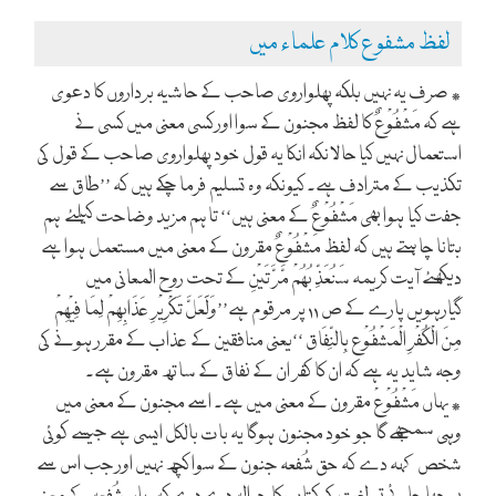
لفظ مشفوع کلام علماء میں
٭ صرف یہ نہیں بلکہ پھلواروی صاحب کے حاشیہ برداروں کا دعوی
ہے کہ مَشْفُوْعٌ کا لفظ مجنون کے سوا اور کسی معنی میں کسی نے
استعمال نہیں کیا حالانکہ انکا یہ قول خود پھلواروی صاحب کے قول کی
تکذیب کے مترادف ہے۔ کیونکہ وہ تسلیم فرما چکے ہیں کہ ’’طاق سے
جفت کیا ہوا بھی مَشْفُوْعٌ کے معنی ہیں‘‘ تاہم مزید وضاحت کیلئے ہم
بتانا چاہتے ہیں کہ لفظ مَشْفُوْعٌ مقرون کے معنی میں مستعمل ہوا ہے
دیکھئے آیت کریمہ سَنُعَذِّ بُھُمْ مَّرَّ تَیْنِ کے تحت روح المعانی میں
گیارہویں پارے کے ص ۱۱ پر مرقوم ہے’’وَلََعَلَّ تَکْرِیْرِ عَذَابِھِمْ لِمَا فِیْھِمْ
مِنَ الْکُفْرِ الْمَشْفُوْع بِالنِّفَاق ‘‘یعنی منافقین کے عذاب کے مقرر ہونے کی
وجہ شاید یہ ہے کہ ان کا کفر ان کے نفاق کے ساتھ مقرون ہے۔
٭ یہاں مَشْفُوْعْ مقرون کے معنی میں ہے۔ اسے مجنون کے معنی میں
وہی سمجھے گا جو خود مجنون ہوگا یہ بات بالکل ایسی ہے جیسے کوئی
شخص کہہ دے کہ حق شُفعہ جنون کے سوا کچھ نہیں اور جب اس سے