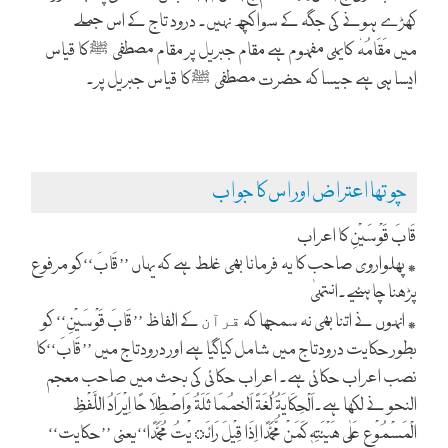
کھڑے ہونے کی جگہ کے سوا کچھ نہیں۔ درود تاج کے اس جملے
میں مَقَامُہٗ
کایہی مفہوم ہے مقام جبریل پر مقام مصطفی
کا قیاس
ﷺ
ایسا ہی ہے جیسا کہ حضرت مصطفی
کا قیاس جبریل پر۔
ﷺ
چوتھا اعتراض اور اس کا جواب
قَابَ قَوْسَیْنِ کا اعراب
٭ پھلواروی صاحب کا یہ فرمانا بھی غلط ہے کہ یہاں ’’قَابَ‘‘کو مرفوع
پڑھنا چاہئیے۔انتہیٰ
٭ انہوں نے اتنا بھی نہ سمجھا کہ
کے الفاظ ’’قَابَ قَوْسَیْنِ‘‘ کو
قرآن
بطور حکایت درودتاج میں شامل کیاگیا ہے اور درودتاج میں ’’قَابَ‘‘کا
نصب اعراب حکائی ہے۔ اعراب حکائی کی بحث میں صاحب معجم
النحو نے لکھا ہے۔اَلْحِکَایَۃُ لُغَۃً اَلخمُمَا ثَلَۃُ وَاصْطِلَا حًا اِیْرَادُ اللَّفْظِ
الْمَسْمُوْعِ عَلٰی ھَیْئَتِہٖ کَمَنْ مُّحَمَّدًا اِذَا قِیْلَ رَائَ یْتُ مُحَمَّدًا‘‘یعنی ’’حکایت‘‘