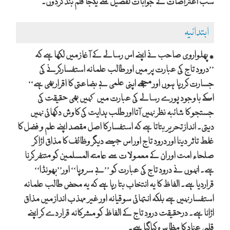
سب اعتراضات کے جوابات تفصیل سے یکجا قلم بند کردوں۔
ابتدائیہ
٭ پھلواروی صاحب نے اپنے اس رسالے کے آغاز میں لکھا ہے کہ
’’درود تاج کی عبارت پر میں اور طالب علمانہ استفسارکرنے کی
جسارت کررہا ہوں اور مجھے اپنی علمی بے بضاعتی کا اقرار بھی ہے‘‘
اسکے باوجود پورے رسالے کی عبارت میں کہیں بھی حقیقت کی
جستجو کا شائبہ نظر نہیں آتااور طلب ہدایت کی کاوش دکھائی نہیں
دیتی۔ انداز تحریر بتاتا ہے کہ استفسار کا اصل مقصد اپنے علم و فضل کا
غلط تاثر دینا اور درود تاج اور اس جیسے دیگر وظائف کا مذاق اڑا کر
صلحاء امت اور ان کے معمولات سے عامتہ المسلمین کو متنفر کرنا
ہے۔ انہوں نے درود تاج کی عبارت کو ’’بے سروپا‘‘ اور’’بھونڈا‘‘
قراردیا ہے۔ الفاظ کا یہ انتخاب بتا رہا ہے کہ یہ محض طالب علمانہ
استفسار نہیں ہے بلکہ انتہائی سوقیانہ اور غیر مہذب انداز میں مذاق
اڑانا ہے۔ درحقیقت درود تاج کے الفاظ کو مشرکانہ قرار دے کر اپنے
قلبی عناد کا مظاہرہ کیاگیا ہے۔