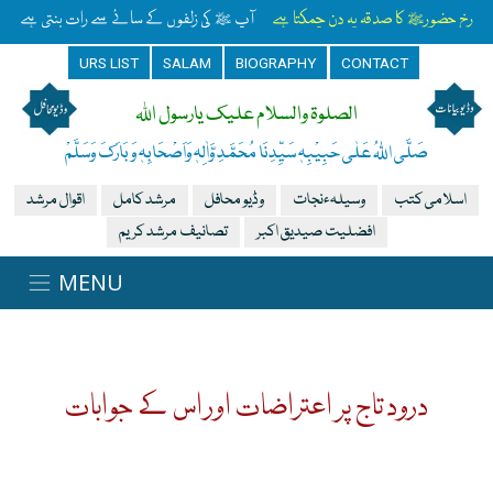
رخِ حضورﷺ کا صدقہ یہ دن چمکتا ہے
آپ ﷺ کی زلفوں کے سائے سے رات بنتی ہے
URS LIST
SALAM
BIOGRAPHY
CONTACT
الصلوۃ والسلام علیک یارسول اللہ
صَلَّی اللہُ عَلٰی حَبِیْبِہٖ سَیِّدِنَا مُحَمَّدِ وَّاٰلِہٖ وَاَصْحَابِہٖ وَبَارَکَ وَسَلَّمْ
اسلامی کتب
وسیلہءنجات
وڈیو محافل
مرشد کامل
اقوال مرشد
افضلیت صیدیق اکبر
تصانیف مرشد کریم
درود تاج پر اعتراضات اور اس کے جوابات