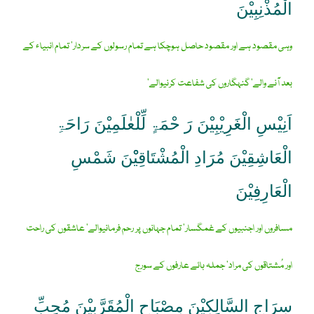
الْمُذْنِبِیْنَ
وہی مقصود ہے اور مقصود حاصل ہوچکا ہے تمام رسولوں کے سردار‘ تمام انبیاء کے
بعد آنے والے‘ گنہگاروں کی شفاعت کرنیوالے‘
اَنِیْسِ الْغَرِیْبِیْنَ رَ حْمَۃٍ لِّلْعٰلَمِیْنَ رَاحَۃِ
الْعَاشِقِیْنَ مُرَادِ الْمُشْتَاقِیْْنَ شَمْسِ
الْعَارِفِیْنَ
مسافروں اور اجنبیوں کے غمگسار‘ تمام جہانوں پر رحم فرمانیوالے‘ عاشقوں کی راحت
اور مُشتاقوں کی مراد‘ جملہ ہائے عارفوں کے سورج
سِرَاجِ السَّالِکِیْنَ مِصْبَاحِ الْمُقَرَّبِیْنَ مُحِبِّ