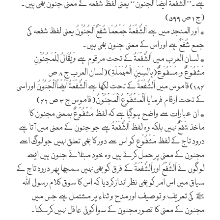
ہے۔’’اَلشُّفْعَۃُ اَیْضًا اَلْجُنُوْنُ‘‘ یعنی لفظ شفعہ کے معنی جنون بھی ہیں۔
(ج ۱ ص ۵۹۹)
٭ اور المنجد میں ہے اَلشُّفْعَۃُ جَمْعُمَا شُفَعٌ اَلجُنُوْنُ یعنی لفظ شفعہ کی
جمع شُفَعٌ ہے اور اس کے معنی جنون بھی ہیں۔
٭ لسان العرب میں اَلشُّفْعَۃُ کے تحت مرقوم ہے وَیُقَالُ لِلْمَجُنُوْنِ
مَشْفُوْعٌ و َ مَسْفُوْعٌ(بِالسِّیْنِ الْمُہْمَلَۃِ)(لسان العرب ج ۸ ص
۱۸۴)قاموس میں اَلشُّفْعَۃُ کے تحت لکھا ہے اَلشُّفْعَۃُ اَیْضْاُاَلْجُنُوْنُ اور اسی
کے تحت ارقام فرمایا اَلْمَشْفُوْعُ اَلْمَجْنُوْنُ(قاموس ج ۳ ص ۴۶)
٭ ان عبارات سے واضح ہوگیا ہے کہ لفظ مَشْفُوْعٌ بمعنی مجنون کا
ماخذ شَفْعٌ نہیں بلکہ وہ لفظ اَلشُّفْعَۃُ ہے جو جنون کے معنی میں آتا ہے
درود تاج کے لفظ مَشْفُوْع کو اس سے دور کا بھی تعلق نہیں جو لوگ اسے
مجنون کے معنی پرحمل کرتے ہیں وہ خود مبتلائے جنون ہیں ایسے
لوگوں نے اَلشَّفْعُ اور اَلشُّفْعَۃُ کے فرق کو بھی نہیں سمجھا پھر درود تاج کے
سیاق میں اس امر کو بھی نظر انداز کردیا کہ اس کا سوق کلام رسول اللہ
ﷺ کی تعریف و توصیف اور مدح و ثناء پر مشتمل ہے جس میں
مجنون کے معنی کا تصور مجنون کے سوا کوئی عاقل نہیں کرسکتا۔