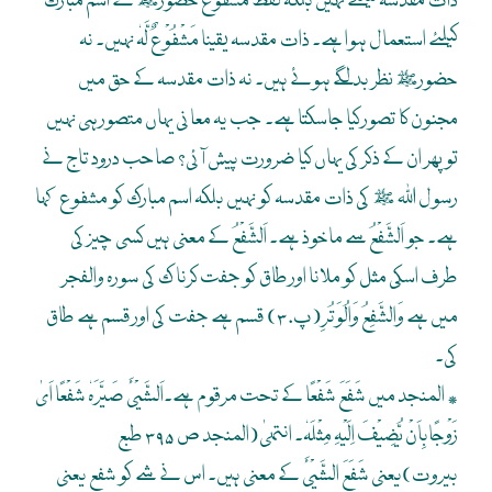
ذات مقدسہ کیلئے نہیں بلکہ لفظ مَشْفُوْعٌ حضورﷺ کے اسم مبارک
کیلئے استعمال ہوا ہے۔ ذات مقدسہ یقینا مَشْفُوْعٌ لَّہٗ نہیں۔ نہ
حضورﷺ نظر بد لگے ہوئے ہیں۔ نہ ذات مقدسہ کے حق میں
مجنون کا تصور کیا جاسکتا ہے۔ جب یہ معانی یہاں متصور ہی نہیں
تو پھر ان کے ذکر کی یہاں کیا ضرورت پیش آئی؟ صاحب درود تاج نے
رسول اللہ ﷺ کی ذات مقدسہ کو نہیں بلکہ اسم مبارک کو مشفوع کہا
ہے۔ جو اَلشَّفْعُ سے ماخوذ ہے۔ اَلشَّفْعُ کے معنی ہیں کسی چیز کی
طرف اسکی مثل کو ملانا اور طاق کو جفت کرنا ک کی سورہ والفجر
میں ہے وَالشَّفِعُ وَالُوَتُرِ(پ۳۰) قسم ہے جفت کی اور قسم ہے طاق
کی۔
٭ المنجد میں شَفَعَ شَفْعًا کے تحت مرقوم ہے۔اَلشَّیْیَٔ صَیَّرَہٗ شَفْعًا اَیٰ
زَوْجًابِاَنْ یُّضِیْفَ اِلَیْہِ مِثْلَہٗ۔ انتہیٰ(المنجد ص ۳۹۵ طبع
بیروت)یعنی شَفَعَ الشَّیْیَٔ کے معنی ہیں۔ اس نے شے کو شفع یعنی