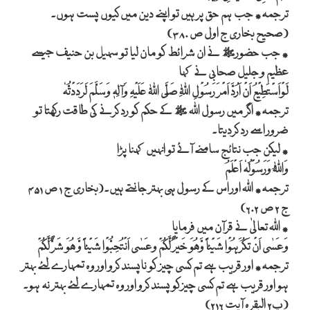
ترجمہ٭ جب ہم حق پر ہیں تو اپنے دین میں کیوں پست ہوں۔
(صحیح بخاری ج اول ص ۳۸۰)
٭ جب حضورﷺ نے ان شرائط کو مان لیا تو سہیل بن حنیف جیسے
عظیم و جلیل صحابی نے کہا
لَوْاَسْتَطِیْعُ اَنْ اَرُدَّ اَمْرَ رَسُوْلِ اللّٰہِ صَلَّی اللّٰہ عَلَیْہِ وَآلِہٖ وَسَلَّمَ لَرَدَدْتُّہٗ
ترجمہ٭ اگر میں رسول اللہ ﷺ کے حکم کو رد کرنے کی طاقت رکھتا تو
ضرور اسے رد کردیتا۔
٭ لیکن جب نتائج سامنے آئے تو انہیں کہنا پڑا
وَاللّٰہُ وَرَسُوْلُہٗ اَعْلَمُ
ترجمہ٭ اللہ اور اس کے رسول ہی بہتر جانتے ہیں۔(بخاری ج ۱ ص ۴۵۱
ج ۲ ص ۶۰۲)
٭ اللہ تعالیٰ نے قرآن میں فرمایا
وَعَسٰی اَنْ تَکُرَہُوْا شَیْئاً وَّھُوَ خَیْرٌ لَّکُمْ وعَسٰی اَنْتُحِبُّوْا شَیْئاً وَّ ھُوَ شَرٌّ لَّکُمْ
ترجمہ٭ اور قریب ہے تم کسی چیز کو ناپسند کرو اور وہ تمہارے لئے بہتر
ہو اور قریب ہے تم کسی چیزکو پسند کرو اور وہ تمہارے لئے بہتر نہ ہو۔
(پ۲ البقرہ آیت ۲۱۶)