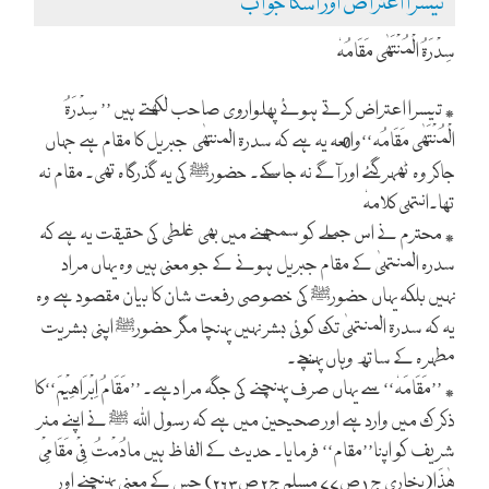
تیسرا اعتراض اور اسکا جواب
سِدْرَۃُ الْمُنْتَھٰی مَقَامُہٗ
٭ تیسرا اعتراض کرتے ہوئے پھلواروی صاحب لکھتے ہیں ’’ سِدْرَۃُ
الْمُنْتَھٰی مَقَامُہ‘‘واقعہ یہ ہے کہ سدرۃ المنتھٰی
جبریل کا مقام ہے جہاں
جاکر وہ ٹھہر گئے اور آگے نہ جاسکے۔ حضور
کی یہ گذرگاہ تھی۔ مقام نہ
ﷺ
تھا۔انتہی کلامہٗ
٭ محترم نے اس جملے کو سمجھنے میں بھی غلطی کی حقیقت یہ ہے کہ
سدرہ المنتہیٰ کے مقام جبریل ہونے کے جو معنی ہیں وہ یہاں مراد
نہیں بلکہ یہاں حضور
کی خصوصی رفعت شان کا بیان مقصود ہے وہ
ﷺ
یہ کہ سدرۃ المنتہیٰ تک کوئی بشر نہیں پہنچا مگر حضور
اپنی بشریت
ﷺ
مطہرہ کے ساتھ وہاں پہنچے۔
٭ ’’مَقَامَہٗ‘‘ سے یہاں صرف پہنچنے کی جگہ مرا دہے۔ ’’مَقَامُ اِبْرَاھِیْمَ‘‘کا
ذکر ک میں وارد ہے اور صحیحین میں ہے کہ رسول اللہ
نے اپنے منر
ﷺ
شریف کو اپنا’’مقام‘‘ فرمایا۔ حدیث کے الفاظ ہیں مادُمْتُ فِیْ مَقَامِیْ
ھٰذَا(بخاری ج ۱ ص۷۷ مسلم ج۲ ص۲۶۳) جس کے معنی پہنچنے اور