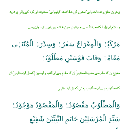
بہترین خلق و عادات والے‘ امتوں کی شفاعت کرنیوالے‘ سخاوت اور کرم کے والی پر درود
و سلام اور اللہ انکا محافظ ہے‘ جبرائیل امین خادم ہیں اور براق سواری ہے
مَرْکَبُہٗ وَالْمِعْرَاجُ سَفَرُہٗ وَسِدْرَۃُ الْمُنْتَہٰی
مَقَامُہٗ وَقَابَ قَوْسَیْنِ مَطْلُوْبُہٗ
معراج ان کا سفر ہے سدرۃ المنتہیٰ ان کا مقام ہے اور قاب و قوسین(کمال قرب الہی) ان
کا مطلوب ہے اور مطلوب یعنی کمال قرب الہی
وَالْمَطْلُوْبُ مَقْصُوْدُہٗ وَالْمَقْصُوْدُ مَوْجُوْدُہٗ
سَیِّدِ الْمُرْسَلِیْنَ خَاتَمِ النَّبِیِّیْنَ شَفِیْعِ