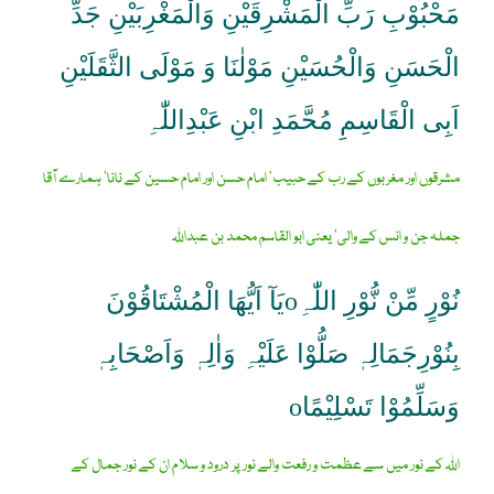
مَحْبُوْبِ رَبِّ الْمَشْرِقَیْنِ وَالْمَغْرِبَیْنِ جَدِّ
الْحَسَنِ وَالْحُسَیْنِ مَوْلٰنَا وَ مَوْلَی الثَّقَلَیْنِ
اَبِی الْقَاسِمِ مُحَّمَدِ ابْنِ عَبْدِاللّٰہِ
مشرقوں اور مغربوں کے رب کے حبیب‘ امام حسن اور امام حسین کے نانا‘ ہمارے آقا
جملہ جن و انس کے والی‘ یعنی ابو القاسم محمد بن عبداللہ
نُوْرٍ مِّنْ نُّوْرِ اللّٰہِoیَآ اَیُّھَا الْمُشْتَاقُوْنَ
بِنُوْرِجَمَالِہٖ صَلُّوْا عَلَیْہِ وَاٰلِہٖ وَاَصْحَابِہٖ
وَسَلِّمُوْا تَسْلِیْمًاo
اللہ کے نور میں سے عظمت و رفعت والے نور پر درود و سلام ان کے نور جمال کے