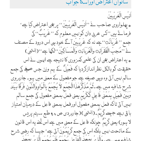
ساتواں اعتراض اور اسکا جواب
اَنِیْسِ الْغَرِیْبِیْنَ
٭ پھلواروی صاحب نے ’’اَنِیْسِ الْغَرِیْبِیْنَ‘‘ پر بھی اعتراض کیا ہے‘
فرماتے ہیں’’کس عربی دان کو نہیں معلوم کہ ’’غَرِیْبٌ‘‘کی
جمع ’’غُرَبَائُ‘‘ہے نہ کہ غَرِیْبِیْن آگے خود ہی اس درود کے مصنف
نے ’’مُحِبِّ الْفُقَرَائِ والْغُرَبَائِ وَالْمَسَاکِیْنَ‘‘لکھا ہے‘‘(انتہیٰ)
٭ یہ اعتراض بھی ان کی علمی کمزوری کا نتیجہ ہے انہوں نے اس
حقیقت کو بالکل نظر انداز کردیا کہ فَعِیْلٌ
کے ہم وزن جس صیغے کی جمع
سالم نہیں آتی وہ وہی صیغہ ہے جو مفعول کے معنی میں ہو۔ جاربروی
شرح شافیہ میں ہے۔ثُمَّ مُذَکَّرُھٰذٰا الْجَمْعِ لَا یُجْمَعُ بِالْوَاوِوَالنُّوْنِ فَرْقًا بَیْنَدٗ
وَبَیْنَ فَعِیْلِ بِمَعْنٰی فَاعِلٍ کَکَرِیْمٍ یعنی فعل بمعنی مفعول کی جمع سالم
نہیں آتی تاکہ فعل بمعنی مفعول اور فعل بمعنی فاعل کے درمیان امتیاز
باقی رہے جیسے کَرِیْمٌ۔(انتہیٰ)(جاربردی ص ۹۸ طبع سیٹم پریس
لاہور) یعنی کَرِیْمٌ
چونکہ فاعل کے معنی میں ہے اس لئے یہ اس قانون
کے ماتحت نہیں بلکہ اس کی جمع کَرِیْمُوْنَ آتی ہے‘ جیسا کہ رضی شرح
شافیہ میں ہے۔وَالَّذِیْ بِمَعْنَے الْفَاعِلِ یُجْمَعُ فَلَمْ یُجْمَعِ الَّذِیْ بِمَعْنَے