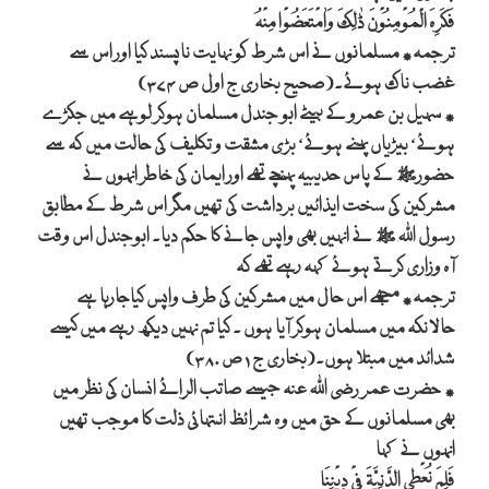
فَکَرِہَ الْمُوْمِنُوْنَ ڈٰلِکَ وَاٰمْتَعَضُوْا مِنْہُ
ترجمہ٭ مسلمانوں نے اس شرط کو نہایت ناپسند کیا اور اس سے
غضب ناک ہوئے۔(صحیح بخاری ج اول ص ۳۷۴)
٭ سہیل بن عمرو کے بیٹے ابو جندل مسلمان ہوکر لوہے میں جکڑے
ہوئے‘ بیڑیاں پہنے ہوئے‘ بڑی مشقت و تکلیف کی حالت میں کہ سے
حضورﷺ کے پاس حدیبیہ پہنچے تھے اور ایمان کی خاطر انہوں نے
مشرکین کی سخت ایذائیں برداشت کی تھیں مگر اس شرط کے مطابق
رسول اللہ ﷺ نے انہیں بھی واپس جانے کا حکم دیا۔ ابوجندل اس وقت
آہ وزاری کرتے ہوئے کہہ رہے تھے کہ
ترجمہ٭ مجھے اس حال میں مشرکین کی طرف واپس کیاجارہا ہے
حالانکہ میں مسلمان ہوکر آیا ہوں ۔ کیا تم نہیں دیکھ رہے میں کیسے
شدائد میں مبتلا ہوں۔(بخاری ج ۱ ص ۳۸۰)
٭ حضرت عمر رضی اللہ عنہ جیسے صاتب الرائے انسان کی نظر میں
بھی مسلمانوں کے حق میں وہ شرائظ انتہائی ذلت کا موجب تھیں
انہوں نے کہا
فَلِمَ نُعْطِی الدَّنِیَّۃَ فِیْ دِیْنِنَا