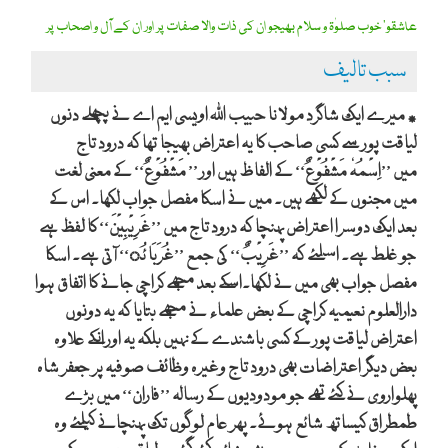
عاشقو‘ خوب صلوٰۃ و سلام بھیجو ان کی ذات والا صفات پر اور ان کے آل و اصحاب پر
سبب تالیف
٭ میرے ایک شاگرد مولانا حبیب اللہ اویسی ایم اے نے پچھلے دنوں
لیاقت پور سے کسی صاحب کا یہ اعتراض بھیجا تھا کہ درود تاج
میں ’’اِسْمُہٗ مَشْفُوْعٌ‘‘ کے الفاظ ہیں اور ’’ مَشْفُوْعٌ‘‘ کے معنی لغت
میں مجنوں کے لکھے ہیں۔ میں نے اسکا مفصل جواب لکھا۔ اس کے
بعد ایک دوسرا اعتراض پہنچا کہ درود تاج میں ’’غَرِیْبِیْنَ‘‘ کا لفظ ہے
جو غلط ہے۔ اسلئے کہ ’’غَرِیْبٌ‘‘ کی جمع ’’غُرَبَا ئُ‘‘ آتی ہے۔ اسکا
مفصل جواب بھی میں نے لکھا۔اسکے بعد مجھے کراچی جانے کا اتفاق ہوا
دارالعلوم نعیمیہ کراچی کے بعض علماء نے مجھے بتایا کہ یہ دونوں
اعتراض لیاقت پور کے کسی باشندے کے نہیں بلکہ یہ اور انکے علاوہ
بعض دیگر اعتراضات بھی درود تاج وغیرہ وظائف صوفیہ پر جعفر شاہ
پھلواروی نے کئے تھے جو مودودیوں کے رسالہ ’’فاران‘‘ میں بڑے
طمطراق کیساتھ شائع ہوئے۔ پھر عام لوگوں تک پہنچانے کیلئے وہ