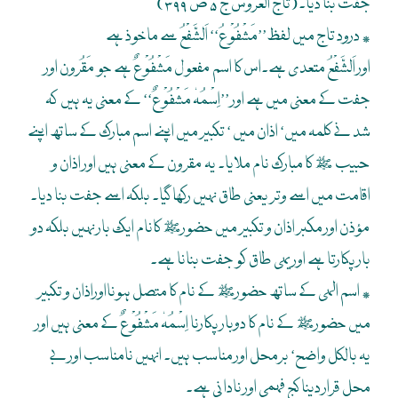
جفت بنا دیا۔(تاج العروس ج ۵ ص ۳۹۹)
٭ درود تاج میں لفظ’’مَشْفُوْعُ‘‘ اَلشَّفْعُ سے ماخوذ ہے
اور اَلشَّفْعُ متعدی ہے۔اس کا اسم مفعول مَشْفُوْعٌ ہے جو مَقُرون اور
جفت کے معنی میں ہے اور ’’اِسْمُہٗ مَشْفُوْعٌ‘‘ کے معنی یہ ہیں کہ
شد نے کلمہ میں‘ اذان میں ‘ تکبیر میں اپنے اسم مبارک کے ساتھ اپنے
حبیب ﷺ کا مبارک نام ملایا۔ یہ مقرون کے معنی ہیں اور اذان و
اقامت میں اسے وتر یعنی طاق نہیں رکھا گیا۔ بلکہ اسے جفت بنا دیا۔
مؤذن اور مکبر اذان و تکبیر میں حضورﷺ کانام ایک بار نہیں بلکہ دو
بار پکارتا ہے اور یہی طاق کو جفت بنانا ہے۔
٭ اسم الہی کے ساتھ حضورﷺ کے نام کا متصل ہونااوراذان و تکبیر
میں حضورﷺ کے نام کا دوبار پکارنا اِسْمُہٗ مَشْفُوْعٌ کے معنی ہیں اور
یہ بالکل واضح‘ برمحل اور مناسب ہیں۔ انہیں نامناسب اور بے
محل قرار دینا کج فہمی اور نادانی ہے۔