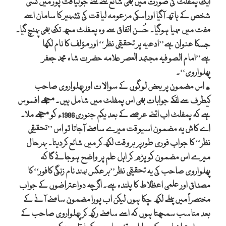
ایک پمفلٹ کی صورت میں بھی شائع کئے گئے جولیاقت پور میں کسی
شخص کے ہاتھ آگیا اور اسکی مزعومہ لیاقت کی تشہیر کا سامان اسے
مفت میں مہیا ہوگیا۔ حُسن اتفاق سے وہ پمفلٹ مجھ تک بھی پہنچ گیا۔
جسکا عنوان ہے’’ادعیہ پر تحقیقی نظر‘‘ اور مؤلف کا نام لکھا
ہے’’امام الصوفیہ مجتہد العصر علامہ حضرت شاہ محمد جعفر
پھلواروی‘‘۔
٭ اس مضمون پر بعض لوگوں کے سوالات اور پھلواروی صاحب
کیطرف سے انکے جوابات بھی اس پمفلٹ میں شامل ہیں۔ مجھے افسوس
ہے کہ پمفلٹ اب اتنے عرصے کے بعد یکم جنوری1986ء کو مجھے ملا۔
اے کاش یہ مضمون اسیوقت میرے سامنے آجاتا تو اس ’’تحقیقی
نظر‘‘ کا جواب فوری طورپر بروقت لکھ کر میں شائع کردیتا۔ بہرحال
میرے اس مضمون کو پڑھ کر اہل علم پر واضح ہوجائے گا کہ
پھلواروی صاحب کی یہ تحقیقی نظر’’برعکس نہند نام زنگی کافور‘‘ کا
مصداق اور علمی اعظلاط کا پلندہ ہے۔ اگرچہ دواعتراضوں کے جواب
مختصراً میں پہلے لکھ چکا ہوں لیکن اب پورا مضمون سامنے آنے کے
بعد مناسب سمجھتا ہوں کہ اسے سامنے رکھ کر پھلواروی صاحب کے