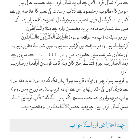
سے مراد کمال قرب الہی ہے اور یہ کمال قرب اپنے حسب حال ہر
مومن کا مطلوب و مقصود ہے کتاب و سنت کی تعلیم کا خلاصہ یہی ہے
کہ بندے کو کمال قرب نصیب ہوجوکمال عہدیت کا معیار ہے۔ ک
میں بے شمار مقامات پر یہ مضمون وارد ہے مثلاوَالسَّابِقُوْنَ
السَّابِقُونَoاُولٰئِکَ الْمُقَرَّبُوْنَo(پ۲۷ الواقعہ ۱۰۔۱۱) اور جو سبقت
کرنیوالے ہیں وہ تو سبقت ہی کرنیوالے ہیں۔ وہی شد کے مقرب ہیں۔
اور بخاری شریف میں حضرت انس
سے مروی ہے
رضی اللہ عنہ
وَدَنَا الْجَبَّارُ رَبُّ الْعِزَّۃِ فَتَدَ لّٰے حَتّٰی کَانَ مِنْہُ قَابَ قَوْسَیْنِ اَوٓاَدْنٰیاورجَبّارربّ
العزّۃ
٭ قریب ہوا۔ پھر اور زیادہ قریب ہوا‘ یہاں تک کہ وہ اس(عبد مقدس)
سے دوکمانوں کی مقدار تھا یا اس سے زیادہ قریب۔(بخاری ج ۲ص۱۱۲۰)
٭ اب تو پھلواروی صاحب سمجھ گئے ہوں گے کہ ’’قَابَ قَوْسَیْنِ‘‘کے
معنی کمال قرب ہیں جو یقینا حضور
کامطلوب و مقصود ہے۔
ﷺ
چھٹا اعتراض اور اسکا جواب