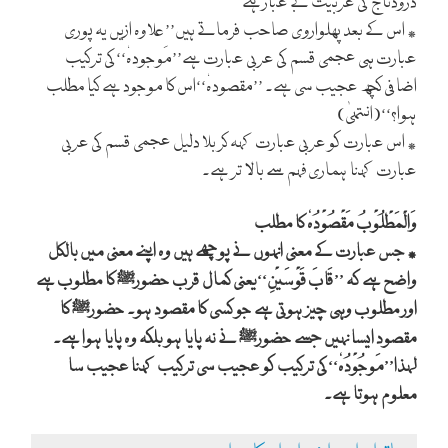
درودتاج کی عربیت بے غبار ہے
٭ اس کے بعد پھلواروی صاحب فرماتے ہیں’’علاوہ ازیں یہ پوری
عبارت ہی عجمی قسم کی عربی عبارت ہے’’مَوجودہٗ‘‘کی ترکیب
اضافی کچھ عجیب سی ہے۔ ’’مقصودہٗ‘‘اس کا موجود ہے کیا مطلب
ہوا؟‘‘(انتہیٰ)
٭ اس عبارت کو عربی عبارت کہہ کر بلا دلیل عجمی قسم کی عربی
عبارت کہنا ہماری فہم سے بالا تر ہے۔
وَالْمَطْلُوْبُ مَقْصُوْدُہٗ کا مطلب
٭ جس عبارت کے معنی انہوں نے پوچھے ہیں وہ اپنے معنی میں بالکل
واضح ہے کہ ’’قَابَ قَوْسَیْنِ‘‘یعنی کمال قرب حضور
کا مطلوب ہے
ﷺ
اور مطلوب وہی چیز ہوتی ہے جو کسی کا مقصود ہو۔ حضور
کا
ﷺ
مقصود ایسا نہیں جسے حضور
نے نہ پایا ہو بلکہ وہ پایا ہوا ہے۔
ﷺ
لہذا’’مَوجُوْدُہٗ‘‘کی ترکیب کو عجیب سی ترکیب کہنا عجیب سا
معلوم ہوتا ہے۔