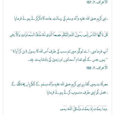
الأعراف، 7 : 157
نبی کریم صلی اللہ علیہ وآلہ وسلم کی رِسالتِ عامہ کا ذکرکرتے ہوئے فرمایا :
قُلْ يَا أَيُّهَا النَّاسُ إِنِّي رَسُولُ اللّهِ إِلَيْكُمْ جَمِيعًا الَّذِي لَهُ مُلْكُ السَّمَاوَاتِ وَالْأَرْضِ
’’آپ فرما دیں : اے لوگو! میں تم سب کی طرف اُس اللہ کا رسول (بن کر آیا)
ہوں جس کے لیے تمام آسمانوں اور زمین کی بادشاہت ہے۔‘‘
الأعراف، 7 : 158
معرکۂ بدرمیں کفار پر نبی کریم صلی اللہ علیہ وآلہ وسلم کے کنکریاں پھینکنے کے
عمل کو اپنی طرف منسوب کرتے ہوئے فرمایا :
وَمَا رَمَيْتَ إِذْ رَمَيْتَ وَلَـكِنَّ اللّهَ رَمَى.