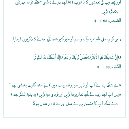
(اپنے دَر کے) کسی منگتے کو نہ جھڑکیںo اور اپنے رب کی نعمتوں کا (خوب)
تذکرہ کریںo‘‘
الضحي، 93 : 1 - 11
نبی کریم صلی اللہ علیہ وآلہ وسلم کو خیرِ کثیر عطا کیے جانے کا ذکر یوں فرمایا :
إِنَّا أَعْطَيْنَاكَ الْكَوْثَرَO فَصَلِّ لِرَبِّكَ وَانْحَرْO إِنَّ شَانِئَكَ هُوَ الْأَبْتَرُO
الکوثر، 108 : 1 - 3
’’بے شک ہم نے آپ کو (ہر خیر و فضیلت میں) بے انتہا کثرت بخشی ہےo
پس آپ اپنے رب کے لیے نماز پڑھا کریں اور قربانی دیا کریں (یہ ہدیۂ تشکر ہے)o
بے شک آپ کا دشمن ہی بے نسل اور بے نام و نشاں ہوگاo‘‘