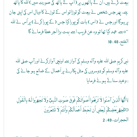
بیعت کرتے ہیں، ان کے ہاتھوں پر (آپ کے ہاتھ کی صورت میں) اللہ کا ہاتھ
ہے، پھر جس شخص نے بیعت کو توڑا تو اس کے توڑنے کا وبال اس کی اپنی جان
پر ہوگا اور جس نے (اس) بات کو پورا کیا جس (کے پورا کرنے) پر اُس نے اللہ
سے عہد کیا تھا تو وہ عن قریب اسے بہت بڑا اَجر عطا فرمائے گاo‘‘
الفتح، 48 : 10
نبی کریم صلی اللہ علیہ وآلہ وسلم کی آواز سے اونچی آواز کرنے اور آپ صلی اللہ
علیہ وآلہ وسلم کو دوسروں کی مثل پکارنے پر اَعمال کے ضائع ہو جانے کی
وعید سناتے ہوئے فرمایا :
يَا أَيُّهَا الَّذِينَ آمَنُوا لَا تَرْفَعُوا أَصْوَاتَكُمْ فَوْقَ صَوْتِ النَّبِيِّ وَلَا تَجْهَرُوا لَهُ بِالْقَوْلِ
كَجَهْرِ بَعْضِكُمْ لِبَعْضٍ أَن تَحْبَطَ أَعْمَالُكُمْ وَأَنتُمْ لَا تَشْعُرُونَO
الحجرات، 49 : 2