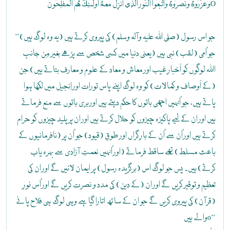
وَعَزَّرُوهُ وَنَصَرُوهُ وَاتَّبَعُواْ النُّورَ الَّذِي أُنزِلَ مَعَهُ أُوْلَـئِكَ هُمُ الْمُفْلِحُونَO
’’(یہ وہ لوگ ہیں) جو اس رسول (صلی اللہ علیہ وآلہ وسلم) کی پیروی کرتے ہیں
جو اُمی (لقب) نبی ہیں (یعنی دنیا میں کسی شخص سے پڑھے بغیر مِن جانبِ
اﷲ لوگوں کو اَخبارِ غیب اور معاش و معاد کے علوم و معارف بتاتے ہیں) جن
(کے اَوصاف و کمالات) کو وہ لوگ اپنے پاس تورات اور اِنجیل میں لکھا ہوا
پاتے ہیں، جو اُنہیں اچھی باتوں کا حکم دیتے ہیں اور بری باتوں سے منع فرماتے
ہیں اور ان کے لیے پاکیزہ چیزوں کو حلال کرتے ہیں اور ان پر پلید چیزوں کو حرام
کرتے ہیں اور اُن سے اُن کے بارِ گراں اور طوقِ (قیود) جو اُن پر (نافرمانیوں کے
باعث مسلط) تھے ساقط فرماتے (اور اُنہیں نعمتِ آزادی سے بہرہ یاب
کرتے) ہیں۔ پس جو لوگ اس (برگزیدہ رسول) پر ایمان لائیں گے اور ان کی
تعظیم و توقیر کریں گے اور ان (کے دین) کی مدد و نصرت کریں گے اور اُس نورِ
(قرآن) کی پیروی کریں گے جو ان کے ساتھ اتارا گیا ہے وہی لوگ ہی فلاح پانے
والے ہیںo‘‘