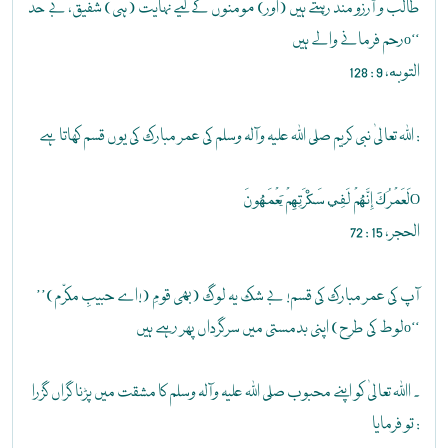
طالب و آرزو مند رہتے ہیں (اور) مومنوں کے لیے نہایت (ہی) شفیق، بے حد
رحم فرمانے والے ہیںo‘‘
التوبه، 9 : 128
اللہ تعالیٰ نبی کریم صلی اللہ علیہ وآلہ وسلم کی عمر مبارک کی یوں قسم کھاتا ہے :
لَعَمْرُكَ إِنَّهُمْ لَفِي سَكْرَتِهِمْ يَعْمَهُونَO
الحجر، 15 : 72
’’(اے حبیبِ مکرّم!) آپ کی عمر مبارک کی قسم! بے شک یہ لوگ (بھی قومِ
لوط کی طرح) اپنی بدمستی میں سرگرداں پھر رہے ہیںo‘‘
۔ اﷲ تعالیٰ کو اپنے محبوب صلی اللہ علیہ وآلہ وسلم کا مشقت میں پڑنا گراں گزرا
تو فرمایا :