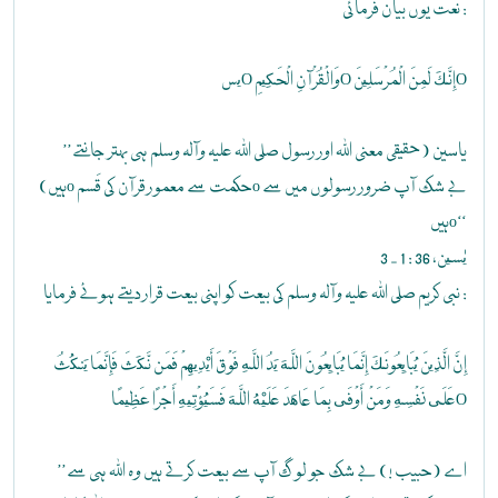
نعت یوں بیان فرمائی :
يسO وَالْقُرْآنِ الْحَكِيمِO إِنَّكَ لَمِنَ الْمُرْسَلِينَO
’’یاسین (حقیقی معنی اللہ اور رسول صلی اللہ علیہ وآلہ وسلم ہی بہتر جانتے
ہیں)o حکمت سے معمور قرآن کی قَسمo بے شک آپ ضرور رسولوں میں سے
ہیںo‘‘
يٰسين، 36 : 1 - 3
نبی کریم صلی اللہ علیہ وآلہ وسلم کی بیعت کو اپنی بیعت قرار دیتے ہوئے فرمایا :
إِنَّ الَّذِينَ يُبَايِعُونَكَ إِنَّمَا يُبَايِعُونَ اللَّهَ يَدُ اللَّهِ فَوْقَ أَيْدِيهِمْ فَمَن نَّكَثَ فَإِنَّمَا يَنكُثُ
عَلَى نَفْسِهِ وَمَنْ أَوْفَى بِمَا عَاهَدَ عَلَيْهُ اللَّهَ فَسَيُؤْتِيهِ أَجْرًا عَظِيمًاO
’’اے (حبیب !) بے شک جو لو گ آپ سے بیعت کرتے ہیں وہ اللہ ہی سے