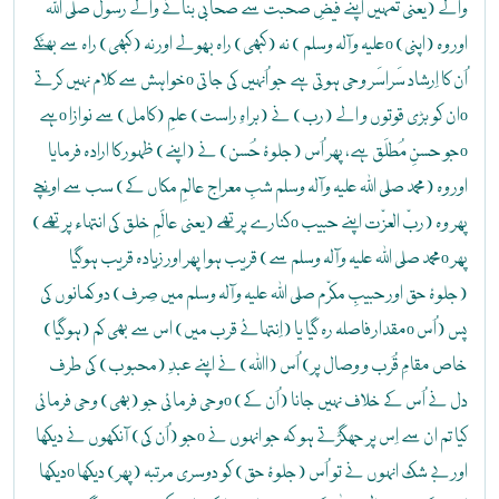
والے (یعنی تمہیں اپنے فیضِ صحبت سے صحابی بنانے والے رسول صلی اللہ
علیہ وآلہ وسلم ) نہ (کبھی) راہ بھولے اور نہ (کبھی) راہ سے بھٹکےo اور وہ (اپنی)
خواہش سے کلام نہیں کرتےo اُن کا اِرشاد سَراسَر وحی ہوتی ہے جو اُنہیں کی جاتی
ہےo ان کو بڑی قوتوں و الے (رب) نے (براہِ راست) علمِ (کامل) سے نوازاo
جو حسنِ مُطلَق ہے، پھر اُس (جلوۂ حُسن) نے (اپنے) ظہور کا ارادہ فرمایاo
اور وہ (محمد صلی اللہ علیہ وآلہ وسلم شبِ معراج عالمِ مکاں کے) سب سے اونچے
کنارے پر تھے (یعنی عالَمِ خلق کی انتہاء پر تھے)o پھر وہ (ربّ العزّت اپنے حبیب
محمد صلی اللہ علیہ وآلہ وسلم سے) قریب ہوا پھر اور زیادہ قریب ہوگیاo پھر
(جلوۂ حق اور حبیبِ مکرّم صلی اللہ علیہ وآلہ وسلم میں صِرف) دو کمانوں کی
مقدار فاصلہ رہ گیا یا (اِنتہائے قرب میں) اس سے بھی کم (ہوگیا)o پس (اُس
خاص مقامِ قُرب و وصال پر) اُس (اﷲ) نے اپنے عبدِ (محبوب) کی طرف
وحی فرمائی جو (بھی) وحی فرمائیo (اُن کے) دل نے اُس کے خلاف نہیں جانا
جو (اُن کی) آنکھوں نے دیکھاo کیا تم ان سے اِس پر جھگڑتے ہو کہ جو انہوں نے
دیکھاo اور بے شک انہوں نے تو اُس (جلوۂ حق) کو دوسری مرتبہ (پھر) دیکھا