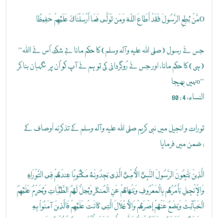
مَّنْ يُطِعِ الرَّسُولَ فَقَدْ أَطَاعَ اللّهَ وَمَن تَوَلَّى فَمَا أَرْسَلْنَاكَ عَلَيْهِمْ حَفِيظًاO
’’جس نے رسول (صلی اللہ علیہ وآلہ وسلم) کا حکم مانا بے شک اُس نے اﷲ
(ہی) کا حکم مانا، اور جس نے رُوگردانی کی تو ہم نے آپ کو اُن پر نگہبان بنا کر
نہیں بھیجاo‘‘
النساء، 4 : 80
تورات و انجیل میں نبی کریم صلی اللہ علیہ وآلہ وسلم کے تذکرئہ اَوصاف کے
ضمن میں فرمایا :
الَّذِينَ يَتَّبِعُونَ الرَّسُولَ النَّبِيَّ الْأُمِّيَّ الَّذِي يَجِدُونَهُ مَكْتُوبًا عِندَهُمْ فِي التَّوْرَاةِ
وَالْإِنْجِيلِ يَأْمُرُهُم بِالْمَعْرُوفِ وَيَنْهَاهُمْ عَنِ الْمُنكَرِ وَيُحِلُّ لَهُمُ الطَّيِّبَاتِ وَيُحَرِّمُ عَلَيْهِمُ
الْخَبَآئِثَ وَيَضَعُ عَنْهُمْ إِصْرَهُمْ وَالْأَغْلاَلَ الَّتِي كَانَتْ عَلَيْهِمْ فَالَّذِينَ آمَنُواْ بِهِ