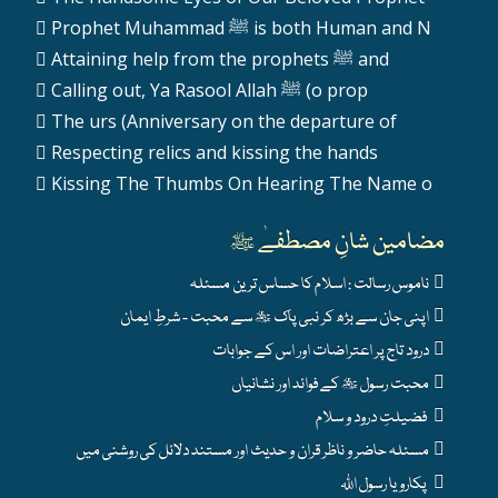
Prophet Muhammad ﷺ is both Human and N
Attaining help from the prophets ﷺ and
Calling out, Ya Rasool Allah ﷺ (o prop
The urs (Anniversary on the departure of
Respecting relics and kissing the hands
Kissing The Thumbs On Hearing The Name o
مضامین شانِ مصطفےٰ ﷺ
ناموس رسالت : اسلام کا حساس ترین مسئلہ
اپنی جان سے بڑھ کر نبی پاک ﷺ سے محبت - شرطِ ایمان
درود تاج پر اعتراضات اور اس کے جوابات
محبت رسول ﷺ کے فوائد اور نشانیاں
فضیلتِ درود و سلام
مسئلہ حاضر و ناظر قران و حدیث اور مستند دلائل کی روشنی میں
پکارو یا رسول اللہ