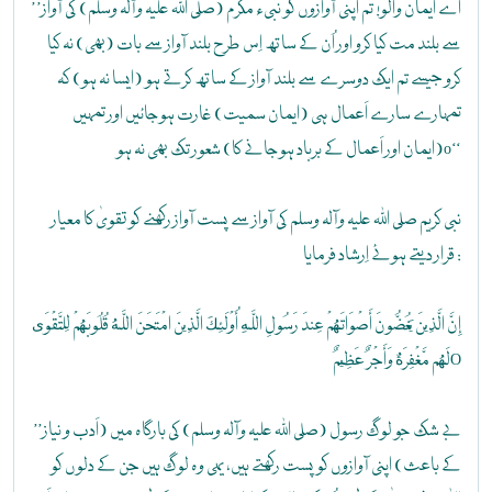
’’اے ایمان والو! تم اپنی آوازوں کو نبیء مکرّم (صلی اللہ علیہ وآلہ وسلم) کی آواز
سے بلند مت کیا کرو اور اُن کے ساتھ اِس طرح بلند آواز سے بات (بھی) نہ کیا
کرو جیسے تم ایک دوسرے سے بلند آواز کے ساتھ کرتے ہو (ایسا نہ ہو) کہ
تمہارے سارے اَعمال ہی (ایمان سمیت) غارت ہوجائیں اور تمہیں
(ایمان اور اَعمال کے برباد ہوجانے کا) شعور تک بھی نہ ہوo‘‘
نبی کریم صلی اللہ علیہ وآلہ وسلم کی آواز سے پست آواز رکھنے کو تقویٰ کا معیار
قرار دیتے ہوئے اِرشاد فرمایا :
إِنَّ الَّذِينَ يَغُضُّونَ أَصْوَاتَهُمْ عِندَ رَسُولِ اللَّهِ أُوْلَئِكَ الَّذِينَ امْتَحَنَ اللَّهُ قُلُوبَهُمْ لِلتَّقْوَى
لَهُم مَّغْفِرَةٌ وَأَجْرٌ عَظِيمٌO
’’بے شک جو لوگ رسول (صلی اللہ علیہ وآلہ وسلم) کی بارگاہ میں (اَدب و نیاز
کے باعث) اپنی آوازوں کو پست رکھتے ہیں، یہی وہ لوگ ہیں جن کے دلوں کو