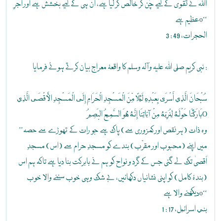
اﷲ نے تقویٰ کے لیے چُن کر خالص کر لیا ہے، ان ہی کے لیے بخشش ہے اور اَجرِ
عظیم ہےo‘‘
الحجرات، 49 : 3
نبی کریم صلی اللہ علیہ وآلہ وسلم کا واقعۂ معراج بیان کرتے ہوئے فرمایا :
سُبْحَانَ الَّذِي أَسْرَى بِعَبْدِهِ لَيْلاً مِّنَ الْمَسْجِدِ الْحَرَامِ إِلَى الْمَسْجِدِ الْأَقْصَى الَّذِي
بَارَكْنَا حَوْلَهُ لِنُرِيَهُ مِنْ آيَاتِنَا إِنَّهُ هُوَ السَّمِيعُ البَصِيرُO
’’وہ ذات (ہر نقص اور کمزوری سے) پاک ہے جو رات کے تھوڑے سے حصہ
میں اپنے (محبوب اور مقرّب) بندے کو مسجدِ حرام سے (اس) مسجدِ
اَقصیٰ تک لے گئی جس کے گرد و نواح کو ہم نے بابرکت بنا دیا ہے تاکہ ہم اس
(بندۂ کامل) کو اپنی نشانیاں دکھائیں، بے شک وہی خوب سننے والا خوب
دیکھنے والا ہےo‘‘
بني اسرائيل، 17 : 1