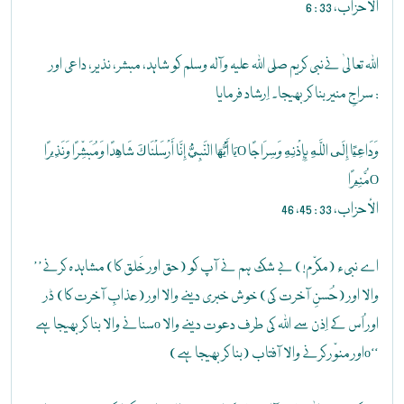
الأحزاب، 33 : 6
اللہ تعالیٰ نےنبی کریم صلی اللہ علیہ وآلہ وسلم کو شاہد، مبشر، نذیر، داعی اور
سراجِ منیر بنا کر بھیجا۔ اِرشاد فرمایا :
يَا أَيُّهَا النَّبِيُّ إِنَّا أَرْسَلْنَاكَ شَاهِدًا وَمُبَشِّرًا وَنَذِيرًاO وَدَاعِيًا إِلَى اللَّهِ بِإِذْنِهِ وَسِرَاجًا
مُّنِيرًاO
الأحزاب، 33 : 45، 46
’’اے نبیء (مکرّم!) بے شک ہم نے آپ کو (حق اور خَلق کا) مشاہدہ کرنے
والا اور (حُسنِ آخرت کی) خوش خبری دینے والا اور (عذابِ آخرت کا) ڈر
سنانے والا بنا کر بھیجا ہےo اور اُس کے اِذن سے اللہ کی طرف دعوت دینے والا
اور منوّر کرنے والا آفتاب (بنا کر بھیجا ہے)o‘‘