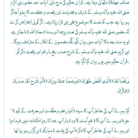
صاف جھلکتا دکھائی دیتا ہے۔ قرآن حکیم کی درج ذیل آیات سے حضور نبی اکرم
صلی اللہ علیہ وآلہ وسلم کے شرف و فضیلت اور رِفعت و عظمت کا پہلو اُجاگر
ہو رہا ہے جب کہ نعت کا موضوع بھی یہی قرار پاتاہے۔ اگر کوئی اِعتراض کرے
کہ حضور صلی اللہ علیہ وآلہ وسلم کی نعت پڑھنا اور سننا (معاذ اﷲ) ناجائز ہے
تو یہ مندرجہ بالا آیات میں بیان کیے گئے مضمون کے اِنکار کے مترادف ہوگا۔
نبی کریم صلی اللہ علیہ وآلہ وسلم کے شرحِ صدر، رفعِ بارِ غم اور رِفعتِ ذکر کو
قرآن حکیم میں یوں بیان کیا گیا ہے :
أَلَمْ نَشْرَحْ لَكَ صَدْرَكَO وَوَضَعْنَا عَنكَ وِزْرَكَO الَّذِي أَنقَضَ ظَهْرَكَO وَرَفَعْنَا لَكَ
ذِكْرَكَO
’’کیا ہم نے آپ کی خاطر آپ کا سینہ (اَنوارِ علم و حکمت اور معرفت کے لیے)
کشادہ نہیں فرما دیاo اور ہم نے آپ کا (غمِ اُمت کا وہ) بار آپ سے اتار دیاo جو
آپ کی پشتِ (مبارک) پر گراں ہو رہا تھاo اور ہم نے آپ کی خاطر آپ کا ذکر