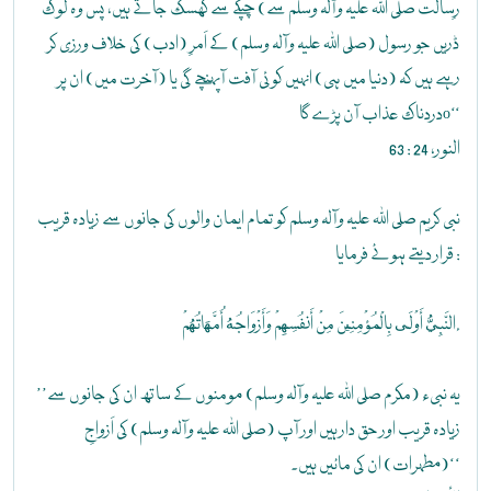
رِسالت صلی اللہ علیہ وآلہ وسلم سے) چپکے سے کھسک جاتے ہیں، پس وہ لوگ
ڈریں جو رسول (صلی اللہ علیہ وآلہ وسلم) کے اَمرِ (ادب) کی خلاف ورزی کر
رہے ہیں کہ (دنیا میں ہی) انہیں کوئی آفت آپہنچے گی یا (آخرت میں) ان پر
دردناک عذاب آن پڑے گاo‘‘
النور، 24 : 63
نبی کریم صلی اللہ علیہ وآلہ وسلم کو تمام ایمان والوں کی جانوں سے زیادہ قریب
قرار دیتے ہوئے فرمایا :
النَّبِيُّ أَوْلَى بِالْمُؤْمِنِينَ مِنْ أَنفُسِهِمْ وَأَزْوَاجُهُ أُمَّهَاتُهُمْ.
’’یہ نبیء (مکرم صلی اللہ علیہ وآلہ وسلم) مومنوں کے ساتھ ان کی جانوں سے
زیادہ قریب اور حق دار ہیں اور آپ (صلی اللہ علیہ وآلہ وسلم) کی اَزواجِ
(مطہرات) ان کی مائیں ہیں۔‘‘