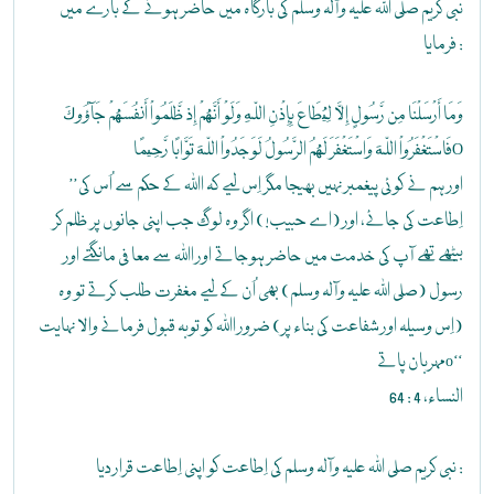
نبی کریم صلی اللہ علیہ وآلہ وسلم کی بارگاہ میں حاضر ہونے کے بارے میں
فرمایا :
وَمَا أَرْسَلْنَا مِن رَّسُولٍ إِلاَّ لِيُطَاعَ بِإِذْنِ اللّهِ وَلَوْ أَنَّهُمْ إِذ ظَّلَمُواْ أَنفُسَهُمْ جَآؤُوكَ
فَاسْتَغْفَرُواْ اللّهَ وَاسْتَغْفَرَ لَهُمُ الرَّسُولُ لَوَجَدُواْ اللّهَ تَوَّابًا رَّحِيمًاO
’’اور ہم نے کوئی پیغمبر نہیں بھیجا مگر اِس لیے کہ اﷲ کے حکم سے اُس کی
اِطاعت کی جائے، اور (اے حبیب!) اگر وہ لوگ جب اپنی جانوں پر ظلم کر
بیٹھے تھے آپ کی خدمت میں حاضر ہوجاتے اور اﷲ سے معافی مانگتے اور
رسول (صلی اللہ علیہ وآلہ وسلم) بھی اُن کے لیے مغفرت طلب کرتے تو وہ
(اِس وسیلہ اور شفاعت کی بناء پر) ضرور اﷲ کو توبہ قبول فرمانے والا نہایت
مہربان پاتےo‘‘
النساء، 4 : 64
نبی کریم صلی اللہ علیہ وآلہ وسلم کی اِطاعت کو اپنی اِطاعت قرار دیا :