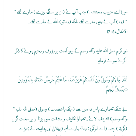
’’اور (اے حبیبِ محتشم!) جب آپ نے (ان پر سنگ ریزے) مارے تھے
(وہ) آپ نے نہیں مارے تھے بلکہ (وہ تو) اﷲ نے مارے تھے۔‘‘
الانفال، 8 : 17
نبی کریم صلی اللہ علیہ وآلہ وسلم کے اپنی اُمت پر رؤوف و رحیم ہونے کا ذکر
کرتے ہوئے فرمایا :
لَقَدْ جَاءَكُمْ رَسُولٌ مِّنْ أَنفُسِكُمْ عَزِيزٌ عَلَيْهِ مَا عَنِتُّمْ حَرِيصٌ عَلَيْكُم بِالْمُؤْمِنِينَ
رَؤُوفٌ رَّحِيمٌO
’’بے شک تمہارے پاس تم میں سے (ایک باعظمت) رسول (صلی اللہ علیہ
وآلہ وسلم) تشریف لائے۔ تمہارا تکلیف و مشقت میں پڑنا ان پر سخت گراں
(گزرتا) ہے۔ (اے لوگو!) وہ تمہارے لیے (بھلائی اور ہدایت کے) بڑے