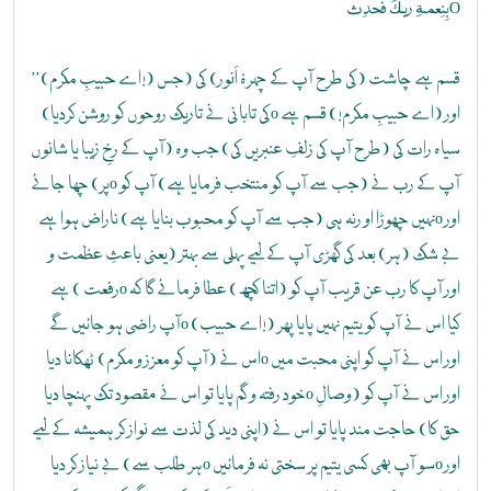
بِنِعْمَةِ رَبِّكَ فَحَدِّثْO
’’(اے حبیبِ مکرم!) قسم ہے چاشت (کی طرح آپ کے چہرۂ اَنور) کی (جس
کی تابانی نے تاریک روحوں کو روشن کردیا)o اور (اے حبیبِ مکرم!) قسم ہے
سیاہ رات کی (طرح آپ کی زلفِ عنبریں کی) جب وہ (آپ کے رخِ زیبا یا شانوں
پر) چھا جائےo آپ کے رب نے (جب سے آپ کو منتخب فرمایا ہے) آپ کو
نہیں چھوڑا او رنہ ہی (جب سے آپ کو محبوب بنایا ہے) ناراض ہوا ہےo اور
بے شک (ہر) بعد کی گھڑی آپ کے لیے پہلی سے بہتر (یعنی باعثِ عظمت و
رفعت ) ہےo اور آپ کا رب عن قریب آپ کو (اتنا کچھ) عطا فرمائے گا کہ
آپ راضی ہو جائیں گےo (اے حبیب!) کیا اس نے آپ کو یتیم نہیں پایا پھر
اس نے (آپ کو معزز و مکرم) ٹھکانا دیاo اور اس نے آپ کو اپنی محبت میں
خود رفتہ و گم پایا تو اس نے مقصود تک پہنچا دیاo اور اس نے آپ کو (وصالِ
حق کا) حاجت مند پایا تو اس نے (اپنی دید کی لذت سے نواز کر ہمیشہ کے لیے
ہر طلب سے) بے نیاز کر دیاo سو آپ بھی کسی یتیم پر سختی نہ فرمائیںo اور