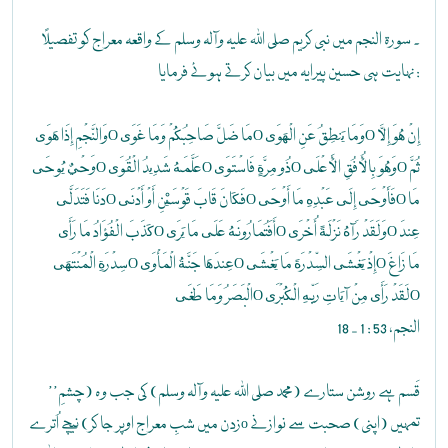
۔ سورۃ النجم میں نبی کریم صلی اللہ علیہ وآلہ وسلم کے واقعہ معراج کو تفصیلاً
نہایت ہی حسین پیرایہ میں بیان کرتے ہوئے فرمایا :
وَالنَّجْمِ إِذَا هَوَىO مَا ضَلَّ صَاحِبُكُمْ وَمَا غَوَىO وَمَا يَنطِقُ عَنِ الْهَوَىO إِنْ هُوَ إِلَّا
وَحْيٌ يُوحَىO عَلَّمَهُ شَدِيدُ الْقُوَىO ذُو مِرَّةٍ فَاسْتَوَىO وَهُوَ بِالْأُفُقِ الْأَعْلَىO ثُمَّ
دَنَا فَتَدَلَّىO فَكَانَ قَابَ قَوْسَيْنِ أَوْ أَدْنَىO فَأَوْحَى إِلَى عَبْدِهِ مَا أَوْحَىO مَا
كَذَبَ الْفُؤَادُ مَا رَأَىO أَفَتُمَارُونَهُ عَلَى مَا يَرَىO وَلَقَدْ رَآهُ نَزْلَةً أُخْرَىO عِندَ
سِدْرَةِ الْمُنْتَهَىO عِندَهَا جَنَّةُ الْمَأْوَىO إِذْ يَغْشَى السِّدْرَةَ مَا يَغْشَىO مَا زَاغَ
الْبَصَرُ وَمَا طَغَىO لَقَدْ رَأَى مِنْ آيَاتِ رَبِّهِ الْكُبْرَىO
النجم، 53 : 1 - 18
’’قَسم ہے روشن ستارے (محمد صلی اللہ علیہ وآلہ وسلم) کی جب وہ (چشمِ
زدن میں شبِ معراج اوپر جا کر) نیچے اُترےo تمہیں (اپنی) صحبت سے نوازنے