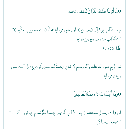
طهO مَا أَنزَلْنَا عَلَيْكَ الْقُرْآنَ لِتَشْقَىO
’’طٰہٰ (اے محبوبِ مکرّم!)o ہم نے آپ پر قرآن (اِس لیے) نازل نہیں فرمایا
کہ آپ مشقت میں پڑ جائیںo‘‘
طٰهٰ، 20 : 1، 2
نبی کریم صلی اللہ علیہ وآلہ وسلم کی شانِ رحمۃً للعالمینی کو درج ذیل آیت میں
بیان فرمایا :
وَمَا أَرْسَلْنَاكَ إِلَّا رَحْمَةً لِّلْعَالَمِينَO
’’اور (اے رسولِ محتشم!) ہم نے آپ کو نہیں بھیجا مگر تمام جہانوں کے لیے
رحمت بنا کرo‘‘