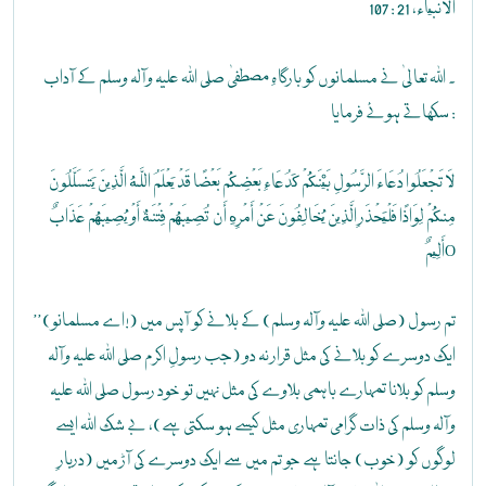
الأنبياء، 21 : 107
۔ اللہ تعالیٰ نے مسلمانوں کو بارگاہِ مصطفیٰ صلی اللہ علیہ وآلہ وسلم کے آداب
سکھاتے ہوئے فرمایا :
لَا تَجْعَلُوا دُعَاءَ الرَّسُولِ بَيْنَكُمْ كَدُعَاءِ بَعْضِكُم بَعْضًا قَدْ يَعْلَمُ اللَّهُ الَّذِينَ يَتَسَلَّلُونَ
مِنكُمْ لِوَاذًا فَلْيَحْذَرِ الَّذِينَ يُخَالِفُونَ عَنْ أَمْرِهِ أَن تُصِيبَهُمْ فِتْنَةٌ أَوْ يُصِيبَهُمْ عَذَابٌ
أَلِيمٌO
’’(اے مسلمانو!) تم رسول (صلی اللہ علیہ وآلہ وسلم) کے بلانے کو آپس میں
ایک دوسرے کو بلانے کی مثل قرار نہ دو (جب رسولِ اکرم صلی اللہ علیہ وآلہ
وسلم کو بلانا تمہارے باہمی بلاوے کی مثل نہیں تو خود رسول صلی اللہ علیہ
وآلہ وسلم کی ذات گرامی تمہاری مثل کیسے ہو سکتی ہے)، بے شک اللہ ایسے
لوگوں کو (خوب) جانتا ہے جو تم میں سے ایک دوسرے کی آڑ میں (دربارِ