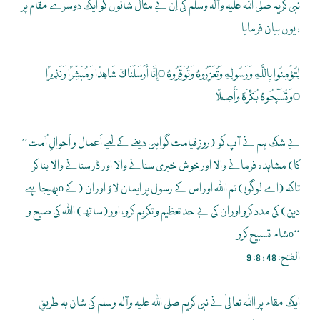
نبی کریم صلی اللہ علیہ وآلہ وسلم کی اِن بے مثال شانوں کو ایک دوسرے مقام پر
یوں بیان فرمایا :
إِنَّا أَرْسَلْنَاكَ شَاهِدًا وَمُبَشِّرًا وَنَذِيرًاO لِتُؤْمِنُوا بِاللَّهِ وَرَسُولِهِ وَتُعَزِّرُوهُ وَتُوَقِّرُوهُ
وَتُسَبِّحُوهُ بُكْرَةً وَأَصِيلًاO
’’بے شک ہم نے آپ کو (روزِ قیامت گواہی دینے کے لیے اَعمال و اَحوالِ اُمت
کا) مشاہدہ فرمانے والا اور خوش خبری سنانے والا اور ڈر سنانے والا بنا کر
بھیجا ہےo تاکہ (اے لوگو!) تم اﷲ اور اس کے رسول پر ایمان لاؤ اور ان (کے
دین) کی مدد کرو اور ان کی بے حد تعظیم و تکریم کرو، اور (ساتھ) اﷲ کی صبح و
شام تسبیح کروo‘‘
الفتح، 48 : 8، 9
ایک مقام پر اﷲ تعالیٰ نے نبی کریم صلی اللہ علیہ وآلہ وسلم کی شان بہ طریقِ