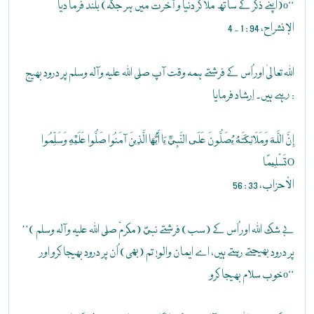
(اپنے ذکر کے ساتھ ملا کر دنیا و آخرت میں ہر جگہ) بلند فرما دیاo‘‘
الإنشراح، 94 : 1 - 4
اللہ تعالیٰ اور اُس کے فرشتے ہمہ وقت آپ صلی اللہ علیہ وآلہ وسلم پر درود بھیج
رہے ہیں۔ اِرشاد فرمایا :
إِنَّ اللَّهَ وَمَلَائِكَتَهُ يُصَلُّونَ عَلَى النَّبِيِّ يَا أَيُّهَا الَّذِينَ آمَنُوا صَلُّوا عَلَيْهِ وَسَلِّمُوا
تَسْلِيمًاO
الأحزاب، 33 : 56
’’بے شک اللہ اور اُس کے (سب) فرشتے نبيّ (مکرمّ صلی اللہ علیہ وآلہ وسلم )
پر درود بھیجتے رہتے ہیں، اے ایمان والو! تم (بھی) اُن پر درود بھیجا کرو اور
خوب سلام بھیجا کروo‘‘