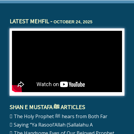
LATEST MEHFIL -
OCTOBER 24, 2025
SHAN E MUSTAFA ﷺ ARTICLES
The Holy Prophet ﷺ hears from Both Far
Saying “Ya Rasool’Allah (Sallalahu A
The Handsome Eyes of Our Beloved Prophet