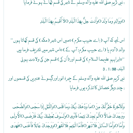
نبی کریم صلی اللہ علیہ وآلہ وسلم کے شہر کی قسم کھاتے ہوئے فرمایا :
لَا أُقْسِمُ بِهَذَا الْبَلَدِO وَأَنتَ حِلٌّ بِهَذَا الْبَلَدِO وَوَالِدٍ وَمَا وَلَدَO
’’میں اس شہر (مکہ) کی قسم کھاتا ہوںo (اے حبیبِ مکرم!) اس لیے کہ آپ
اس شہر میں تشریف فرما ہیںo (اے حبیبِ مکرم! آپ کے) والد (آدم یا
اِبراہیم علیہما السلام) کی قسم اور (اُن کی) قسم جن کی ولادت ہوئیo‘‘
البلد، 90 : 1 - 3
نبی کریم صلی اللہ علیہ وآلہ وسلم کے چہرۂ انور اور گیسوئے عنبریں کی قسموں اور
چند دیگر خصائل کا تذکرہ یوں فرمایا :
وَالضُّحَىO وَاللَّيْلِ إِذَا سَجَىO مَا وَدَّعَكَ رَبُّكَ وَمَا قَلَىO وَلَلْآخِرَةُ خَيْرٌ لَّكَ مِنَ
الْأُولَىO وَلَسَوْفَ يُعْطِيكَ رَبُّكَ فَتَرْضَىO أَلَمْ يَجِدْكَ يَتِيمًا فَآوَىO وَوَجَدَكَ ضَالًّا
فَهَدَىO وَوَجَدَكَ عَائِلًا فَأَغْنَىO فَأَمَّا الْيَتِيمَ فَلَا تَقْهَرْO وَأَمَّا السَّائِلَ فَلَا تَنْهَرْO وَأَمَّا