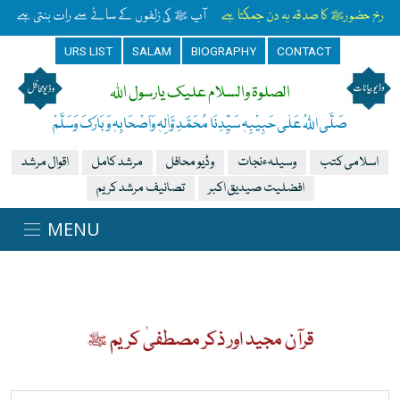
رخِ حضورﷺ کا صدقہ یہ دن چمکتا ہے
آپ ﷺ کی زلفوں کے سائے سے رات بنتی ہے
URS LIST
SALAM
BIOGRAPHY
CONTACT
الصلوۃ والسلام علیک یارسول اللہ
صَلَّی اللہُ عَلٰی حَبِیْبِہٖ سَیِّدِنَا مُحَمَّدِ وَّاٰلِہٖ وَاَصْحَابِہٖ وَبَارَکَ وَسَلَّمْ
اسلامی کتب
وسیلہءنجات
وڈیو محافل
مرشد کامل
اقوال مرشد
افضلیت صیدیق اکبر
تصانیف مرشد کریم
قرآن مجید اور ذکر مصطفیٰ کریم ﷺ